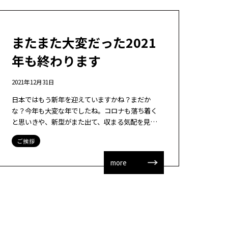
またまた大変だった2021
年も終わります
2021年12月31日
日本ではもう新年を迎えていますかね？まだか
な？今年も大変な年でしたね。コロナも落ち着く
と思いきや、新型がまた出て、収まる気配を見せず
でしたが、コロナのことで、日常生活にもいろいろ
ご挨拶
変化があった1年でもあったかと思います。私 […]
more