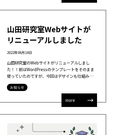
山田研究室Webサイトが
リニューアルしました
2022年06月14日
山田研究室のWebサイトがリニューアルしまし
た！！前はWordPressのテンプレートをそのまま
使っていたのですが、今回はデザインも仕組みも
リニューアルです。研究業績等のアップロードの簡
お知らせ
易化なども進めました。サーバーの設 […]
more