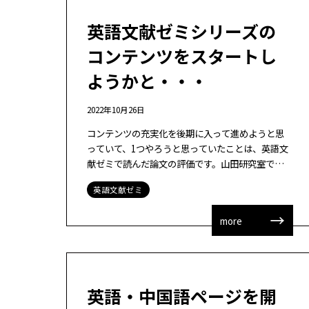
英語文献ゼミシリーズの
コンテンツをスタートし
ようかと・・・
2022年10月26日
コンテンツの充実化を後期に入って進めようと思
っていて、1つやろうと思っていたことは、英語文
献ゼミで読んだ論文の評価です。山田研究室では、
私の出身大学院の研究室であります赤堀侃司研究
英語文献ゼミ
室の伝統に従い、英語文献のゼミを毎週行っ […]
more
英語・中国語ページを開