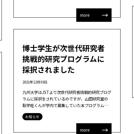
more
博士学生が次世代研究者
挑戦的研究プログラムに
採択されました
2021年12月03日
九州大学はJSTより次世代研究者挑戦的研究プログ
ラムに採択をされているのですが、山田研究室の
耿学旺くんが学内で募集していた本プログラムに
採択されました！！本当におめでたい知らせでし
お知らせ
た。 耿くんはARを使用した日本語複合動 […]
more