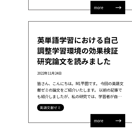
more
英単語学習における自己
調整学習環境の効果検証
研究論文を読みました
2022年11月24日
皆さん、こんにちは。M1平田です。 今回の英語文
献ゼミの論文をご紹介いたします。 以前の記事で
も紹介しましたが、私の研究では、学習者が自分
で学習の問題点に気づき、その改善に必要な学習方
英語文献ゼミ
法の選択を促すシステムの開発と評価を […]
more