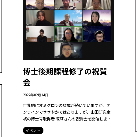
博士後期課程修了の祝賀
会
2022年02月14日
世界的にオミクロンの猛威が続いていますが、オ
ンラインでささやかではありますが、山田研究室
初の博士号取得者 陳莉さんの祝賀会を開催しまし
た。陳莉さんの修士課程／博士後期課程在籍時を
イベント
知る山田研究室のOB/OGも呼びました。ま […]