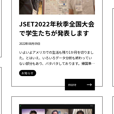
JSET2022年秋季全国大会
で学生たちが発表します
2022年08月09日
いよいよアメリカでの生活も残り1か月を切りまし
た。とはいえ、いろいろデータ分析も終わってい
ない部分もあり、バタバタしております。帰国準備
もそろそろしなくてはなりません。帰りの航空券
お知らせ
もとり、引っ越し業者とも連絡をとり、あと […]
more