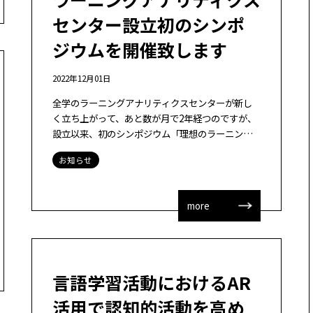
センター設立初のシンポ
ジウムを開催致します
2022年12月01日
全学のラーニングアナリティクスセンターが新し
く立ち上がって、あと数が月で2年経つのですが、
設立以来、初のシンポジウム「理想のラーニング
アナリティクスを目指して：研究と実践を往還」
お知らせ
を2023年1月5日に開催を致します。基調 […]
more
言語学習活動におけるAR
活用で認知的活動を高め