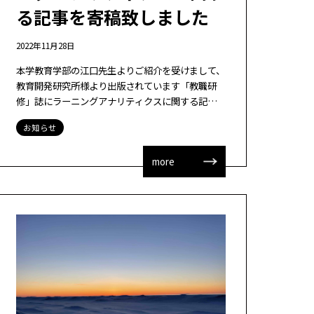
る記事を寄稿致しました
2022年11月28日
本学教育学部の江口先生よりご紹介を受けまして、
教育開発研究所様より出版されています「教職研
修」誌にラーニングアナリティクスに関する記事
を寄稿致しました。 内容の趣旨としては、GiGAス
お知らせ
クール構想などの広まりにより、授業で […]
more