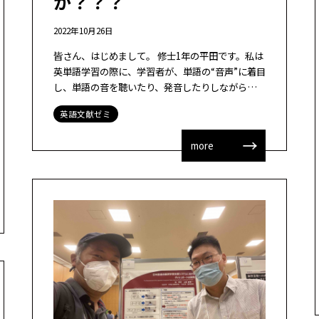
か？？？
2022年10月26日
皆さん、はじめまして。 修士1年の平田です。私は
英単語学習の際に、学習者が、単語の“音声”に着目
し、単語の音を聴いたり、発音したりしながら単語
を覚える「学習ストラテジー」を身に着けるため
英語文献ゼミ
の、システム開発・評価を行っていま […]
more