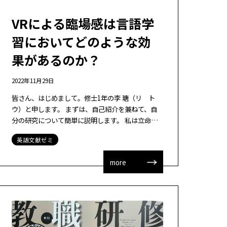
VRによる臨場感は言語学
習においてどのような効
果があるのか？
2022年11月29日
皆さん、はじめまして。修士1年の李 瑭（リ ト
ウ）と申します。 まずは、自己紹介を兼ねて、自
分の研究について簡単に説明します。 私は立命館
大学情報理工学部に在学し、大連理工大学と立命
英語文献ゼミ
館大学の学士のデュアルディグリー（du […]
more