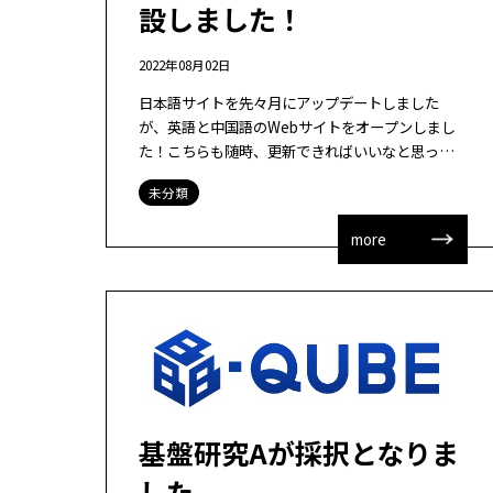
設しました！
2022年08月02日
日本語サイトを先々月にアップデートしました
が、英語と中国語のWebサイトをオープンしまし
た！こちらも随時、更新できればいいなと思って
います。 英語版 https://mark-lab.net/en/ 中国語
未分類
版 https […]
more
基盤研究Aが採択となりま
した