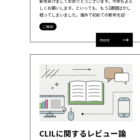
新年あけましておめでとうございます。今年もよろ
しくお願いします。といっても、もう2週間ばかし
経ってしまいました。海外で初めての新年を迎え
ましたが、日本と違って、3日から早々に日常が始
ご挨拶
まりました（2日は日曜日だったので）。 […]
more
CLILに関するレビュー論