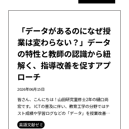
「データがあるのになぜ授
業は変わらない？」データ
の特性と教師の認識から紐
解く、指導改善を促すアプ
ローチ
2026年06月15日
皆さん、こんにちは！山田研究室修士2年の樋口尚
宏です。 ICTの普及に伴い、教育工学の分野ではテ
スト成績や学習ログなどの「データ」を授業改善に
活かすデータ駆動型意思決定（Data Driven
英語文献ゼミ
Decision Maki […]