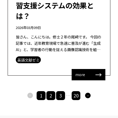
習支援システムの効果と
は？
2026年03月09日
皆さん、こんにちは。修士２年の尾﨑です。 今回の
記事では、近年教育現場で急速に普及が進む「生成
AI」と、学習者の行動を捉える画像認識技術を組み
合わせた、探究学習支援システムに関する論文を紹
英語文献ゼミ
介します。 探究学習（Inqui […]
more
1
2
3
20
>
>
・・・