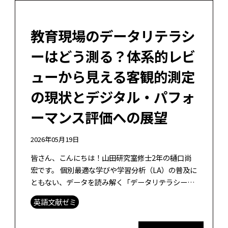
教育現場のデータリテラシ
ーはどう測る？体系的レビ
ューから見える客観的測定
の現状とデジタル・パフォ
ーマンス評価への展望
2026年05月19日
皆さん、こんにちは！山田研究室修士2年の樋口尚
宏です。 個別最適な学びや学習分析（LA）の普及に
ともない、データを読み解く「データリテラシー」
が欠かせない時代になりました。では、その力をど
英語文献ゼミ
うやって客観的に評価・測定すれば […]