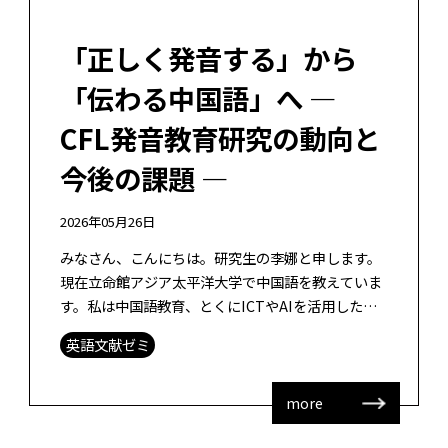
「正しく発音する」から
「伝わる中国語」へ ―
CFL発音教育研究の動向と
今後の課題 ―
2026年05月26日
みなさん、こんにちは。研究生の李娜と申します。
現在立命館アジア太平洋大学で中国語を教えていま
す。私は中国語教育、とくにICTやAIを活用した中
国語会話力の向上に関心を持っています。どうぞよ
英語文献ゼミ
ろしくお願いいたします。 ここで […]
more