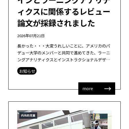
ィクスに関係するレビュー
論文が採録されました
2026年07月21日
長かった・・・大変うれしいことに、アメリカのパ
デュー大学のメンバーと共同で進めてきた、ラーニ
ングアナリティクスとインストラクショナルデザイ
ンに関するシステマティックレビュー論文がIEEE
お知らせ
Access誌に採録されました！ […]
more