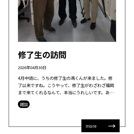
修了生の訪問
2026年04月30日
4月中頃に、うちの修了生の馮くんが来ました。修
了以来ですね。こうやって、修了生がわざわざ福岡
まで来てくれるなんて、本当にうれしいです。あり
がとう。 馮くんはとても優秀な院生でした。うちに
雑談
来たときに、「なぜ山田研なの？」と […]
more