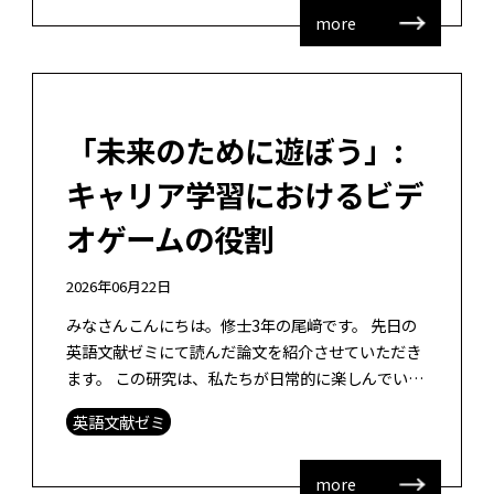
more
「未来のために遊ぼう」:
キャリア学習におけるビデ
オゲームの役割
2026年06月22日
みなさんこんにちは。修士3年の尾﨑です。 先日の
英語文献ゼミにて読んだ論文を紹介させていただき
ます。 この研究は、私たちが日常的に楽しんでいる
ゲームの体験が、どのようにして将来の仕事やキャ
英語文献ゼミ
リア形成に役立つ能力として言語化 […]
more