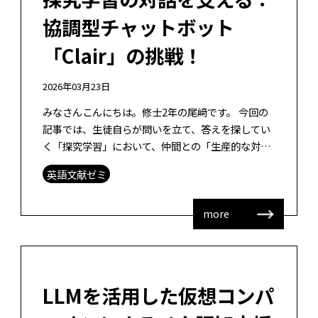
協調型チャットボット
「Clair」の挑戦！
2026年03月23日
みなさんこんにちは。修士2年の尾﨑です。 今回の
記事では、生徒自らが問いを立て、答えを探してい
く「探究学習」において、仲間との「生産的な対
話」を維持させるために開発された協調型チャット
英語文献ゼミ
ボットの設計と実施、評価についての論 […]
more
LLMを活用した仮想コンパ