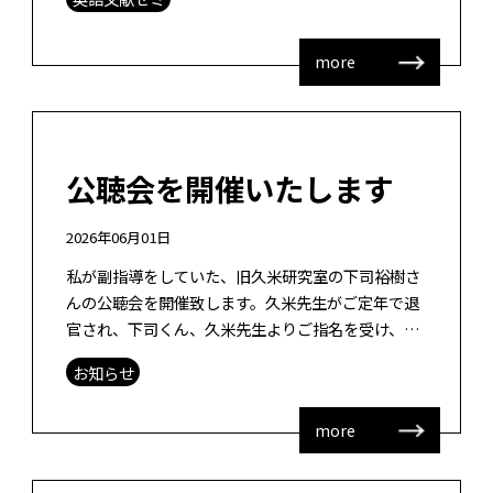
[…]
more
公聴会を開催いたします
2026年06月01日
私が副指導をしていた、旧久米研究室の下司裕樹さ
んの公聴会を開催致します。久米先生がご定年で退
官され、下司くん、久米先生よりご指名を受け、窓
口教員を務めております。 下司くんは私がまだ教育
お知らせ
学部の高年次学生向け授業「教育情報 […]
more