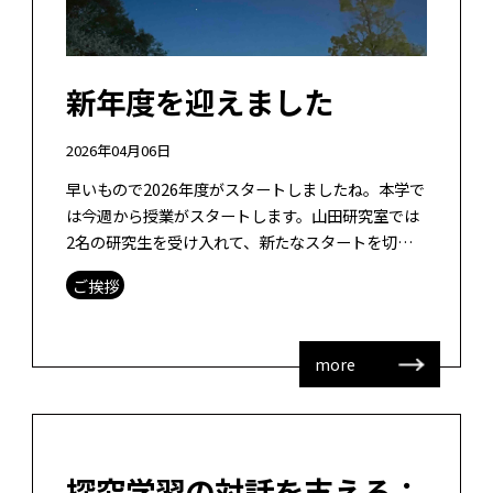
新年度を迎えました
2026年04月06日
早いもので2026年度がスタートしましたね。本学で
は今週から授業がスタートします。山田研究室では
2名の研究生を受け入れて、新たなスタートを切り
ます。お1人は既に博士号をお持ちで、大学の教員と
ご挨拶
して勤務されているですが、教育 […]
more
探究学習の対話を支える：