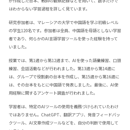
が作成した台本、教師の観察記録などを用いて、数字だけで
はわからない学習過程を詳しく見ています。
研究参加者は、マレーシアの大学で中国語を学ぶ初級レベル
の学生120名です。参加者は全員、中国語を母語としない学習
者であり、何らかのAI言語学習ツールを使った経験を持って
いました。
授業では、第1週から第12週まで、AIを使った語彙練習、口頭
練習、会話活動などが行われました。第13週から第14週に
は、グループで役割劇の台本を作成し、第15週から第16週に
は、その台本をもとに中国語で発表しました。最後に、AI使
用経験に関するアンケート調査が行われました。
学習者は、特定のAIツールの使用を義務づけられていたわけ
ではありません。ChatGPT、翻訳アプリ、発音フィードバッ
クツール、AI文章作成ツールなどを、自分の判断で使用して