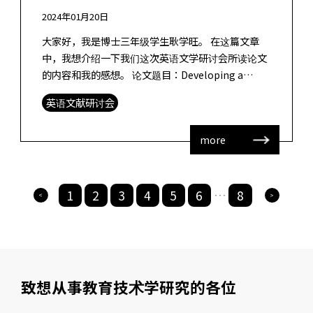
2024年01月20日
大家好，我是博士三年级学生耿学旺。 在这篇文章
中，我想介绍一下我们这次英语文学研讨会所读论文
的内容和我的感想。 论文题目：Developing a
Learning Analytics Intervention in E […]
英语文献研讨会
more
1
2
3
4
5
6
8
>
>
・・・
致想从事教育技术学研究的各位