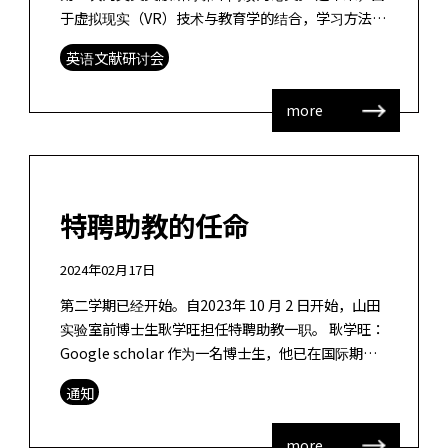
于虚拟现实（VR）技术与教育学的结合，学习方法的
进化受到了广泛关注。在这样的背景下，很多研究都
英语文献研讨会
在探讨虚拟现实环境下的学习 […]
more
特聘助教的任命
2024年02月17日
第二学期已经开始。自2023年 10 月 2 日开始，山田
实验室前博士生耿学旺担任特聘助教一职。 耿学旺：
Google scholar 作为一名博士生，他已在国际期刊
上发表了三篇论文（其中一篇发表在 SSCI 上）。 他
通知
[…]
more