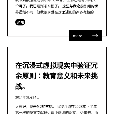
个月了。我已经渐渐习惯了。 这里与我之前熟知的世
界虽然不同，但我很享受在这里遇到的许多有趣的事
情。 作为 DX 推进部的专职教员，我收到了一位理事
通知
的建议，他说我应该有自己的 […]
more
在沉浸式虚拟现实中验证冗
余原则：教育意义和未来挑
战。
2024年02月24日
大家好，我是M2的李瑭。 我将介绍在2023年下半年
第一次的英文文献研讨课中阅读的论文。 近年来，由