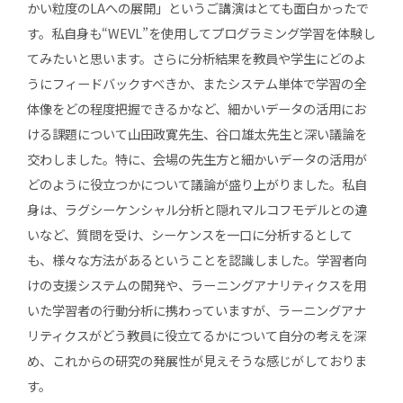
かい粒度のLAへの展開」というご講演はとても面白かったで
す。私自身も“WEVL”を使用してプログラミング学習を体験し
てみたいと思います。さらに分析結果を教員や学生にどのよ
うにフィードバックすべきか、またシステム単体で学習の全
体像をどの程度把握できるかなど、細かいデータの活用にお
ける課題について山田政寛先生、谷口雄太先生と深い議論を
交わしました。特に、会場の先生方と細かいデータの活用が
どのように役立つかについて議論が盛り上がりました。私自
身は、ラグシーケンシャル分析と隠れマルコフモデルとの違
いなど、質問を受け、シーケンスを一口に分析するとして
も、様々な方法があるということを認識しました。学習者向
けの支援システムの開発や、ラーニングアナリティクスを用
いた学習者の行動分析に携わっていますが、ラーニングアナ
リティクスがどう教員に役立てるかについて自分の考えを深
め、これからの研究の発展性が見えそうな感じがしておりま
す。