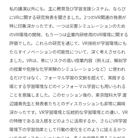
私の講演以外にも、主に教育及び学習支援システム、ならび
にVRに関する研究発表を聞きました。2つのVR関連の発表が
特に印象深かったです。一つは災害シミュレーションのため
のVR環境の開発、もう一つは企業内研修用のVR環境に関する
評価でした。これらの研究を通じて、VR技術が学習環境にも
たらすイノベーションの可能性について、深く考えさせられ
ました。VRは、単にリスクの高い授業内容（例えば、解剖学
の授業や危険な化学実験のシミュレーションなど）に使われ
るだけではなく、フォーマル学習の文脈を超えて、実践する
場とする学習環境などのインフォーマル学習にも用いられる
ことを意識しました。このセッション後の、東京理科大学 渡
辺雄貴先生と発表者たちとのディスカッションも非常に興味
深かったです。VR学習環境と伝統的な学習環境との違い、VR
の特徴である没入感をどのように活用するか、さらにVR学習
環境下の学習効果として行動の変化をどのように捉えるかつ
いてのディスカッションからは、多くの示唆を得ることがで