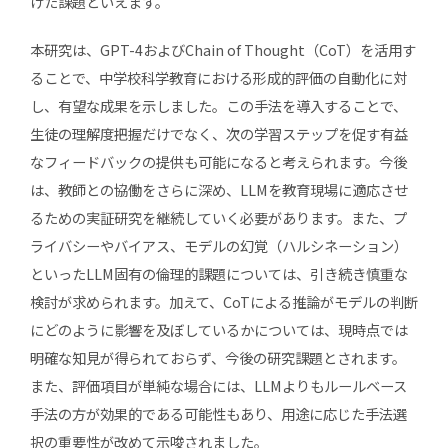
けた課題といえます。
本研究は、GPT-4およびChain of Thought（CoT）を活用す
ることで、中学校科学教育における形成的評価の自動化に対
し、有望な成果を示しました。この手法を導入することで、
生徒の理解度把握だけでなく、次の学習ステップを促す有益
なフィードバックの提供も可能になると考えられます。今後
は、教師との協働をさらに深め、LLMを教育現場に適応させ
るための実証研究を継続していく必要があります。また、プ
ライバシーやバイアス、モデルの幻覚（ハルシネーション）
といったLLM固有の倫理的課題については、引き続き慎重な
検討が求められます。加えて、CoTによる推論がモデルの判断
にどのように影響を及ぼしているかについては、現時点では
明確な知見が得られておらず、今後の研究課題とされます。
また、評価項目が単純な場合には、LLMよりもルールベース
手法の方が効果的である可能性もあり、用途に応じた手法選
択の重要性が改めて示唆されました。