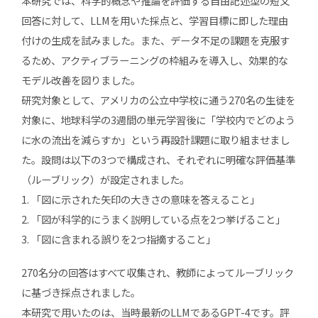
本研究では、科学的概念や推論を評価する自由記述型の短文
回答に対して、LLMを用いた採点と、学習目標に即した理由
付けの生成を試みました。また、データ不足の課題を克服す
るため、アクティブラーニングの枠組みを導入し、効果的な
モデル改善を図りました。
研究対象として、アメリカの公立中学校に通う270名の生徒を
対象に、地球科学の3週間の単元学習後に「学校内でどのよう
に水の流出を減らすか」という再設計課題に取り組ませまし
た。設問は以下の3つで構成され、それぞれに明確な評価基準
（ルーブリック）が設定されました。
1. 「図に示された矢印の大きさの意味を答えること」
2. 「図が科学的にうまく説明している点を2つ挙げること」
3. 「図に含まれる誤りを2つ指摘すること」
270名分の回答はすべて収集され、教師によってルーブリック
に基づき採点されました。
本研究で用いたのは、当時最新のLLMであるGPT-4です。評