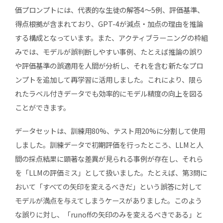
価プロンプトには、代表的な生徒の解答4〜5例、評価基準、
得点根拠が含まれており、GPT-4が減点・加点の理由を推論
する構成となっています。また、アクティブラーニングの枠組
みでは、モデルが誤判断しやすい事例、たとえば推論の誤り
や評価基準の誤適用を人間が分析し、それを含む新たなプロ
ンプトを追加して再学習に活用しました。これにより、限ら
れたラベル付きデータでも効率的にモデル精度の向上を図る
ことができます。
データセットは、訓練用80%、テスト用20%に分割して使用
しました。訓練データで初期評価を行ったところ、LLMと人
間の採点結果に顕著な差異が見られる事例が存在し、それら
を「LLMの評価ミス」として扱いました。たとえば、第3問に
おいて「すべての矢印を変えるべきだ」という誤答に対して
モデルが満点を与えてしまうケースがありました。このよう
な誤りに対し、「runoffの矢印のみを変えるべきである」と