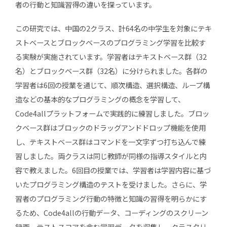
者の行動と知識習得の違いを探っています。
この研究では、中国の2クラス、計64名の中学生を対象にテキ
ストベースとブロックベースのプログラミング学習を比較す
る実験が実施されています。学習者はテキストベース群（32
名）とブロックベース群（32名）に分けられました。各群の
学習者は6回の授業を通じて、順次構造、選択構造、ループ構
造などの基本的なプログラミングの概念を学習して、
Code4allプラットフォームで実践的に練習しました。ブロッ
クベース群はブロックのドラッグアンドドロップ機能を使用
し、テキストベース群はコマンドを一文字ずつ打ち込んで練
習しました。両クラスは同じ教師が同様の指導スタイルと内
容で教えました。6回目の授業では、学習者は学習内容に基づ
いたプログラミング構造のテストを受けました。さらに、学
習者のプログラミング行動の特徴と知識の習得を明らかにす
るため、Code4allの行動データ、コーディングのスクリーン
録画、テストスコアを含む学習データを収集し、クラスタリ