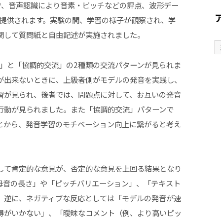
で、音声認識により音素・ピッチなどの評点、波形デー
て提供されます。実験の間、学習の様子が観察され、学
関して質問紙と自由記述が実施されました。
流」と「協調的交流」の2種類の交流パターンが見られま
が出来ないときに、上級者側がモデルの発音を実践し、
習が見られ、後者では、問題点に対して、お互いの発音
行動が見られました。また「協調的交流」パターンで
とから、発音学習のモチベーション向上に繋がると考え
して肯定的な意見が、否定的な意見を上回る結果となり
母音の長さ」や「ピッチバリエーション」、「テキスト
、逆に、ネガティブな反応としては「モデルの発音が速
得がいかない」、「曖昧なコメント（例、より高いピッ