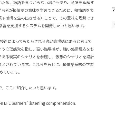
いため、訳語を見つからない場合もあり、意味を理解す
学習者が擬情語の意味を学習できるために、擬情語を表
表す感情を生み出させる）ことで、その意味を理解でき
の学習を支援するシステムを開発したいと思います。
R技術によってもたらされる高い臨場感にあると考えて
いう心理感覚を指し、高い臨場感が、強い感情反応をも
である現実のシナリオを参照し、仮想のシナリオを設計
るとされています。これらをもとに、擬情語意味の学習
めています。
で、ここに紹介したいと思います。
 EFL learners’ listening comprehension.