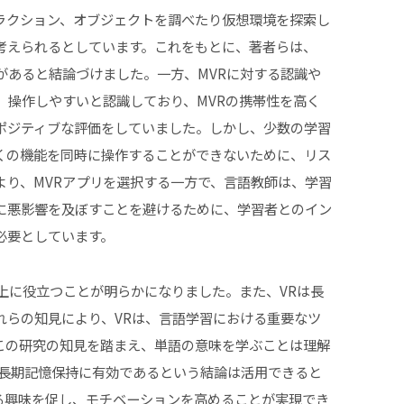
ラクション、オブジェクトを調べたり仮想環境を探索し
考えられるとしています。これをもとに、著者らは、
果があると結論づけました。一方、MVRに対する認識や
、操作しやすいと認識しており、MVRの携帯性を高く
ポジティブな評価をしていました。しかし、少数の学習
くの機能を同時に操作することができないために、リス
より、MVRアプリを選択する一方で、言語教師は、学習
に悪影響を及ぼすことを避けるために、学習者とのイン
必要としています。
上に役立つことが明らかになりました。また、VRは長
れらの知見により、VRは、言語学習における重要なツ
この研究の知見を踏まえ、単語の意味を学ぶことは理解
が長期記憶保持に有効であるという結論は活用できると
る興味を促し、モチベーションを高めることが実現でき