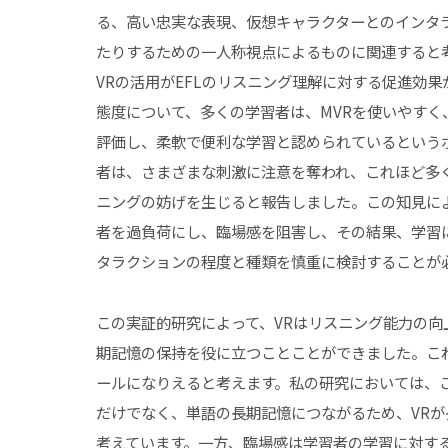
る、高い忠実な表現、仮想キャラクターとのインタ
たりするための一人称視点によるものに関連すると
VRの活用がEFLのリスニング理解に対する促進効
態度について、多くの学習者は、MVRを使いやすく
評価し、柔軟で便利な学習と認められているという
者は、さまざまな刺激に注意を奪われ、これほど多
ニングの妨げを生じると報告しました。この知見に
者を過負荷にし、臨場感を阻害し、その結果、学習
タラクションの程度と種類を慎重に検討することが
この実証的研究によって、VRはリスニング能力の向
期記憶の保持を役に立つことことができました。こ
ールになりえると考えます。私の研究においては、
だけでなく、単語の長期記憶につながるため、VR
考えています。一方、臨場感は学習者の学習に対す