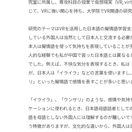
究室に所属し、専攻科目の授業で仮想現実（VR; virt
じて、VRに強い関心を持ち、大学院でVR関連の研
研究のテーマはVRを活用した日本語の擬情語学習
している外国人は当然として日本人と交流する必要
本人は擬情語を使って気持ちを表現していることが
人的な経験でも私が中国で習った日本語とは異なる
でした。例えば、不快な気分を表現するとき、私は
が、日本人は「イライラ」などの言葉を使いますし
リ」といった擬情語で感情を表すことが多いと思い
「イライラ」、「ウンザリ」のような、感情や気持
ケーションに使われるとき、日本語母語話者として
語を母語としない外国人には理解するのが難しいで
う特徴がありますが、文化的な違いから、外国人は