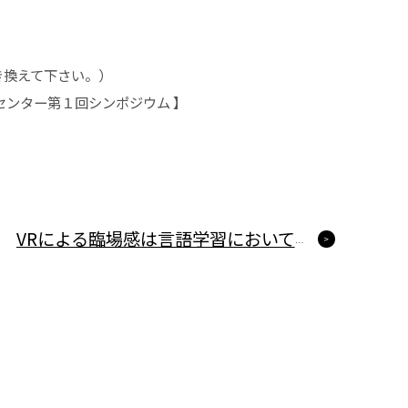
を@に置き換えて下さい。）
ンター第１回シンポジウム 】
VRによる臨場感は言語学習においてどのような効果があるのか？