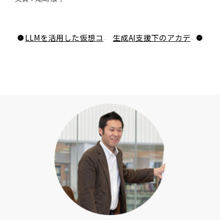
LLMを活用した仮想コンパニオンによるメタ認知支援―自己調整型eラーニングの可能性
生成AI支援下のアカデミックライティングのプロセス分析―LSA×ENAによる可視化