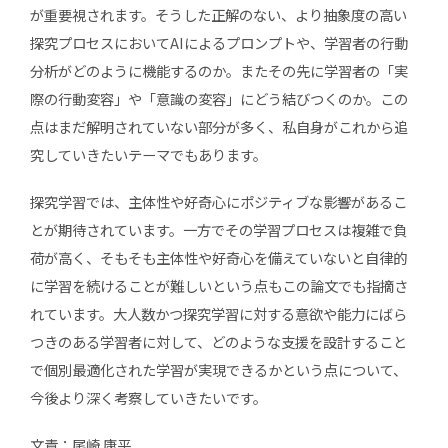
が重要視されます。そうした正解のない、より抽象度の高い
探究プロセスにおいてAIによるプロンプトや、学習者の行動
分析がどのように機能するのか。またその先に学習者の「実
際の行動変容」や「意識の変容」にどう結びつくのか。この
点はまだ解明されていない部分が多く、私自身がこれから追
究していきたいテーマでもあります。
探究学習では、主体性や好奇心にポジティブな影響があるこ
とが期待されています。一方でその学習プロセスは複雑で負
荷が高く、そもそも主体性や好奇心を備えていないと自律的
に学習を続けることが難しいという点もこの論文でも指摘さ
れています。大人数かつ探究学習に対する意欲や能力にばら
つきのある学習者に対して、どのような支援を設計すること
で個別最適化された学習が実現できるかという点について、
今後より深く考察していきたいです。
文責：尾崎 康平