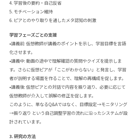
4. 学習後の要約・自己反省
5. モチベーション維持
6. ピアとのやり取りを通したメタ認知の刺激
学習フェーズごとの支援
•講義前: 仮想教師が講義のポイントを示し、学習目標を言語
化させます。
•講義中: 動画の途中で理解確認の質問やクイズを提示しま
す。さらに仮想ピアが「ここがわからない」と発言し、学習
者が説明する場面を作ることで、理解の再構成を促します。
•講義後: 仮想ピアとの対話で内容を振り返り、必要に応じて
仮想教師が介入して誤解の修正を促します。
このように、単なるQ&Aではなく、目標設定→モニタリング
→振り返り という自己調整学習の流れに沿ったシステムが設
計されています。
3. 研究の方法