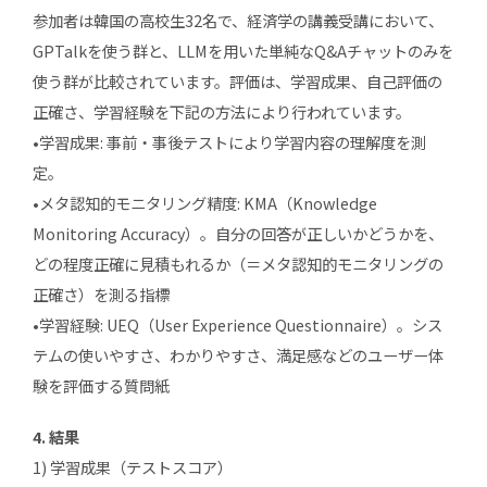
参加者は韓国の高校生32名で、経済学の講義受講において、
GPTalkを使う群と、LLMを用いた単純なQ&Aチャットのみを
使う群が比較されています。評価は、学習成果、自己評価の
正確さ、学習経験を下記の方法により行われています。
•学習成果: 事前・事後テストにより学習内容の理解度を測
定。
•メタ認知的モニタリング精度: KMA（Knowledge
Monitoring Accuracy）。自分の回答が正しいかどうかを、
どの程度正確に見積もれるか（＝メタ認知的モニタリングの
正確さ）を測る指標
•学習経験: UEQ（User Experience Questionnaire）。シス
テムの使いやすさ、わかりやすさ、満足感などのユーザー体
験を評価する質問紙
4. 結果
1) 学習成果（テストスコア）