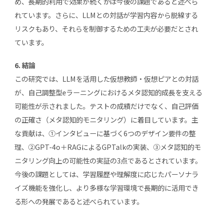
め、長期的利用で効果が続くかは今後の課題であると述べら
れています。さらに、LLMとの対話が学習内容から脱線する
リスクもあり、それらを制御するための工夫が必要だとされ
ています。
6. 結論
この研究では、LLMを活用した仮想教師・仮想ピアとの対話
が、自己調整型eラーニングにおけるメタ認知的成長を支える
可能性が示されました。テストの成績だけでなく、自己評価
の正確さ（メタ認知的モニタリング）に着目しています。主
な貢献は、①インタビューに基づく6つのデザイン要件の整
理、②GPT-4o＋RAGによるGPTalkの実装、③メタ認知的モ
ニタリング向上の可能性の実証の3点であるとされています。
今後の課題としては、学習履歴や理解度に応じたパーソナラ
イズ機能を強化し、より多様な学習環境で長期的に活用でき
る形への発展であると述べられています。