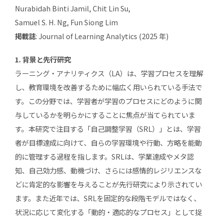
Nurabidah Binti Jamil, Chit Lin Su,
Samuel S. H. Ng, Fun Siong Lim
掲載誌
: Journal of Learning Analytics (2025 年)
1. 背景と先行研究
ラーニング・アナリティクス（LA）は、学習プロセスを理解
し、教育環境を改善するために幅広く用いられている手法で
す。この分野では、学習者が学習のプロセスにどのように関
与しているかを明らかにすることに焦点が当てられていま
す。本研究で注目する「自己調整学習（SRL）」とは、学習
者が目標達成に向けて、自らの学習環境や行動、方略を能動
的に管理する過程を指します。SRLは、学業達成やメタ認
知、自己効力感、動機づけ、さらには感情的レジリエンスな
どに肯定的な影響を与えることが先行研究により示されてい
ます。また近年では、SRLを固定的な段階モデルではなく、
状況に応じて変化する「動的・適応的なプロセス」として捉