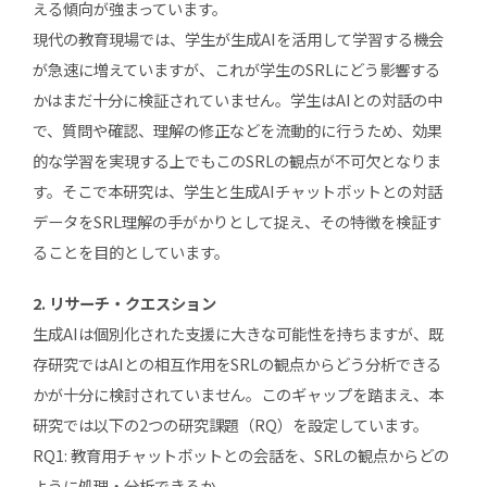
える傾向が強まっています。
現代の教育現場では、学生が生成AIを活用して学習する機会
が急速に増えていますが、これが学生のSRLにどう影響する
かはまだ十分に検証されていません。学生はAIとの対話の中
で、質問や確認、理解の修正などを流動的に行うため、効果
的な学習を実現する上でもこのSRLの観点が不可欠となりま
す。そこで本研究は、学生と生成AIチャットボットとの対話
データをSRL理解の手がかりとして捉え、その特徴を検証す
ることを目的としています。
2. リサーチ・クエスション
生成AIは個別化された支援に大きな可能性を持ちますが、既
存研究ではAIとの相互作用をSRLの観点からどう分析できる
かが十分に検討されていません。このギャップを踏まえ、本
研究では以下の2つの研究課題（RQ）を設定しています。
RQ1: 教育用チャットボットとの会話を、SRLの観点からどの
ように処理・分析できるか。