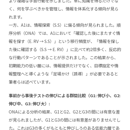
より複雑な学習行動を示しました。単に知識を得るだけでな
く、何を学ぶべきかを管理し、情報を体系化する傾向が見ら
れます。
一方、A1は、情報探索（S.S）に偏る傾向が見られました。順
序分析（ONA）では、A1において「確認した後にまたすぐ情
報を探す（E. RV → S.S）」という移行頻度が、「情報を探し
た後に確認する（S.S → E. RV）」に比べて約2倍多く、反応的
な行動パターンであることが示されました。この結果から、
初期能力の低い層には、情報提供だけでなく、目標設定や情
報整理へと導くような「足場かけ（誘導）」が必要であると
筆者らは述べています。
事前から事後テストの伸びによる群間比較（G1: 伸び小、G2:
伸び中、G3: 伸び大）:
ONAによる分析の結果、G1とG2、G2とG3の間には有意な差
が見られましたが、G1とG3の間には有意差がありませんでし
た。これはG3の多くがもともと伸びしろのある低能力層であ