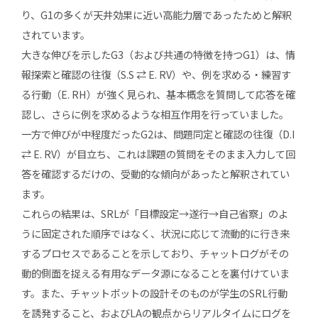
り、G1の多くが天井効果に近い高能力層であったためと解釈
されています。
大きな伸びを示したG3（および共通の特徴を持つG1）は、情
報探索と確認の往復（S.S ⇄ E. RV）や、例を求める・練習す
る行動（E. RH）が強く見られ、基本概念を質問して応答を確
認し、さらに例を求めるような相互作用を行っていました。
一方で伸びが中程度だったG2は、問題同定と確認の往復（D.I
⇄ E. RV）が目立ち、これは課題の質問をそのまま入力して回
答を確認するだけの、受動的な傾向があったと解釈されてい
ます。
これらの結果は、SRLが「目標設定→遂行→自己省察」のよ
うに固定された順序ではなく、状況に応じて流動的に行き来
するプロセスであることを示しており、チャットログがその
動的側面を捉える有用なデータ源になることを裏付けていま
す。また、チャットボットの設計そのものが学生のSRL行動
を誘発すること、およびLAの観点からリアルタイムにログを