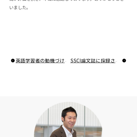
いました。
英語学習者の動機づけと学習方略はどのように変化するのか？―自己調整学習に基づくライティング指導の縦断的研究
SSCI論文誌に採録されました！〜「どうしてあの新人は成長が早いのか？」職場における9か月の追跡でわかったタイミング