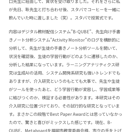
口先生に経由して、賞状を受け取りました。それをさらに私
が先日、耿先生と打ち合わせ後、スタバでコーヒーを一緒に
飲んでいた時に渡しました（笑）。スタバで授賞式です。
内容はデジタル教材配信システム”B-QUBE”、先生向け手書
きノート分析システム”Activity Monitor”のログを横断的に
分析して、先生が生徒の手書きノート分析ツールを開いて、
状況を確認後、生徒の学習行動がどのように遷移したのか、
分析した結果になっています。ラーニングアナリティクス研
究は生成AIの活用、システム開発系研究も強いトレンドでも
ありますが、介入研究というのもとても大事で、先生や生徒
がツールを使ったあと、どう学習行動が変容し、学習成果等
に結びつくのか、検証する必要性があります。本研究はその
介入研究に位置づけており、その試行的な研究となっていま
す。まさかこの段階でBest Paper Awardとは思っていなかっ
たので、驚きと喜びがミックスした感じです。現在、B-
QUBE、Metaboardを福岡市教育委員会様、市立の手を上げ