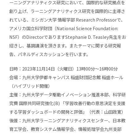
ーニングアナリティクス研究において、国際的な研究拠点を
創り上げ、ラーニングアナリティクス研究を国際的に主導さ
れている、ミシガン大学 情報学部 Research Professorで、
アメリカ国立科学財団（National Science Foundation:
NSF）のDirectorでありますStephanie D. Teasley先生をお
招きし、基調講演を頂きます。またテーマに関する研究報
告、パネルディスカッションを行います。
日時：2023年11月14日（火曜日）13時00分〜16時00分
会場：九州大学伊都キャンパス 稲盛財団記念館 稲盛ホール
（ハイブリッド開催）
主催：九州大学データ駆動イノベーション推進本部、科学研
究費 国際共同研究強化(B) 「学習改善行動の意思決定を支援
する学習ダッシュボードの開発と評価」（代表：山田政寛）
後援：九州大学ラーニングアナリティクスセンター、日本教
育工学会、教育システム情報学会、情報処理学会九州支部