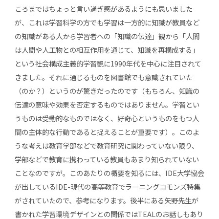
ころまではちょっと言い過ぎ感があるようにも思いました
が、これは学習科学の方でも学習は一方的に知識が教員など
の知識がある人から学習者への「知識の伝達」観から「人間
は人間や人工物との相互作用を通じて、知識を再構成する」
という社会構成主義的学習観に1990年代を中心に注目されて
きました。それに通じるものを図書館でも意識されていた
（のか？）というのが驚きだったのです（もちろん、知識の
伝達の意味や効果を否定するものではありません。学習とい
うものは受動的なものではなく、好奇心というものをもつ人
間の主体的な行動であると捉えることが重要です）。このよ
うな考えは教育学部などで教育研究に関わっていない限り、
学部などで教育に携わっている教員もあまり知られていない
ことなのですが。このあたりの概要を知るには、IDE大学協会
が出しているIDE-現代の高等教育でラーニングコモンズ特集
がされていたので、参考になります。後半にある矢野先生が
書かれた学習環境デザインとの関係ではTEALのお話しもあり