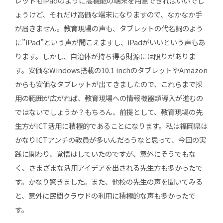
レットもiPadのように高機能の端末を用意できればいいでし
ょうけど、それだけ高価な端末になりますので、なかなか手
が届きません。教育現場の声も、タブレットの代名詞のよう
に”iPad”という声が聞こえますし、iPadがいいという声もあ
ります。しかし、自治体が持ち得る財源には限りがありま
す。安価なWindows搭載の10.1 inchのタブレットやAmazon
からも安価なタブレットが出てきましたので、これらまで採
用の範囲が広がれば、教育現場への情報機器類導入が進むの
ではないでしょうか？もちろん、前提として、教育現場の先
生方がICT活用に積極的であることになります。私は福岡県は
かなりICTアンチの教員が多いんだろうなと思って、今回の実
践に関わり、覚悟はしていたのですが、意外にそうでもな
く、さまざまな活用アイデアを出される先生方も多かったで
す。かなり驚きました。また、他校の先生の声を聞いてみる
と、意外に民間クラウドの利用に積極的な声も多かったで
す。