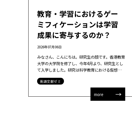
教育・学習におけるゲー
ミフィケーションは学習
成果に寄与するのか？
2026年07月06日
みなさん、こんにちは。研究生の顔です。香港教育
大学の大学院を修了し、今年4月より、研究生とし
て入学しました。研究は科学教育における仮想現
実のデザイン・開発研究をしたいと考えています。
英語文献ゼミ
そのデザインという点で、ゲーミフィケー […]
more