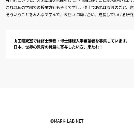
専門的にいうと、メタ認知を発揮をして、行動に移すことが求められます
これは私の学部での授業方針もそうですし、修士であればなおのこと、意
そういうことをみんなで学んで、お互いに助け合い、成長していける研究
山田研究室では修士課程・博士課程入学希望者を募集しています。
日本、世界の教育の発展に寄与したい方、来たれ！
©️MARK-LAB.NET