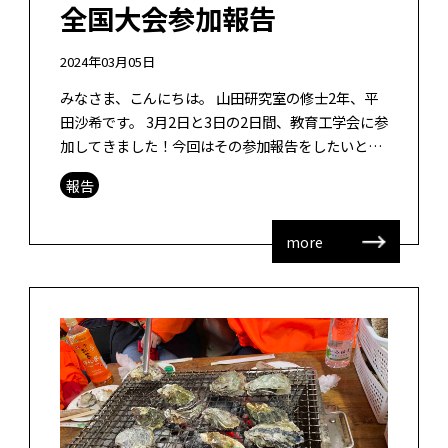
全国大会参加報告
2024年03月05日
みなさま、こんにちは。 山田研究室の修士2年、平
田沙希です。 3月2日と3日の2日間、教育工学会に参
加してきました！今回はその参加報告をしたいと思
います。 博多駅から新幹線に乗り、約1時間先の熊
報告
本駅で降車。さらにバスで熊 […]
more