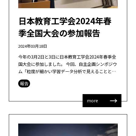
日本教育工学会2024年春
季全国大会の参加報告
2024年03月18日
今年の3月2日と3日に日本教育工学会2024年春季全
国大会に参加しました。 今回、自主企画シンポジウ
ム「粒度が細かい学習データ分析で見えることと
は？学習プロセスの分析を如何に行うかを考える」
報告
で講演しました。私は、学習者の […]
more