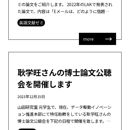
ミの論文をご紹介します。 2022年のLAKで発表され
た論文で、内容は「Eメールは、どのように宿題の
完了率を向上させるか？―A/B比較によるケースス
英語文献ゼミ
タディ―」になります。 […]
more
耿学旺さんの博士論文公聴
会を開催します
2023年12月15日
山田研究室 元学生で、現在、データ駆動イノベーシ
ョン推進本部にて特任助教をしている耿学旺さんの
博士論文公聴会を下記の日程で開催を致します。耿
さんはARを活用した日本語複合動詞学習支援システ