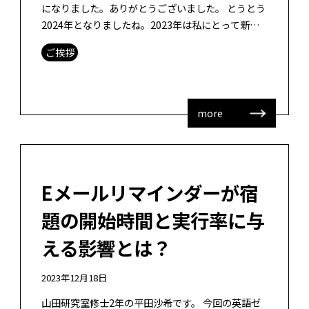
になりました。ありがとうございました。 とうとう
2024年となりましたね。2023年は私にとって新し
いスタートを切りました。サバティカルから帰って
ご挨拶
きて、半年後に基幹教育院から […]
more
Eメールリマインダーが宿
題の開始時間と実行率に与
える影響とは？
2023年12月18日
山田研究室修士2年の平田沙希です。 今回の英語ゼ