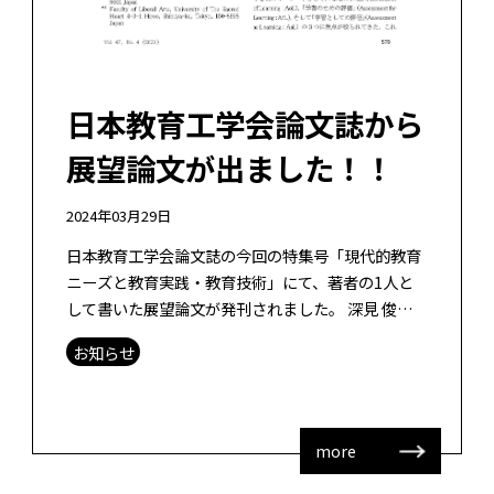
日本教育工学会論文誌から
展望論文が出ました！！
2024年03月29日
日本教育工学会論文誌の今回の特集号「現代的教育
ニーズと教育実践・教育技術」にて、著者の1人と
して書いた展望論文が発刊されました。 深見 俊崇,
森本 康彦, 泰山 裕, 山田 政寛, 大浦 弘樹, 益川 弘如
お知らせ
(2024) […]
more