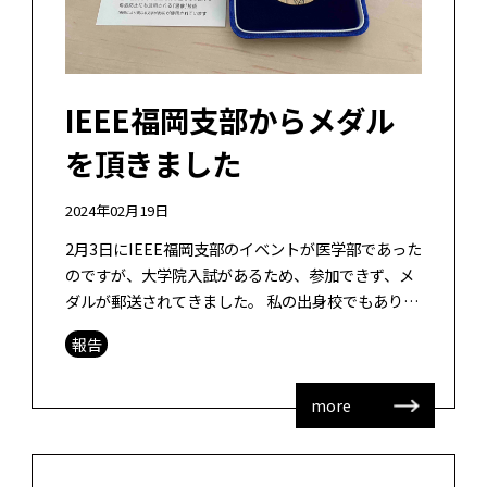
IEEE福岡支部からメダル
を頂きました
2024年02月19日
2月3日にIEEE福岡支部のイベントが医学部であった
のですが、大学院入試があるため、参加できず、メ
ダルが郵送されてきました。 私の出身校でもありま
す東京工業大学 大学院にて、赤堀先生の隣の研究室
報告
でした西原先生、下の階にい […]
more