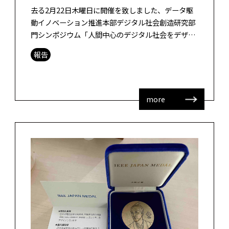
去る2月22日木曜日に開催を致しました、データ駆
動イノベーション推進本部デジタル社会創造研究部
門シンポジウム「人間中心のデジタル社会をデザイ
ンする」、ご参加ありがとうございました。オンラ
報告
インを含めて146名のご参加がござ […]
more