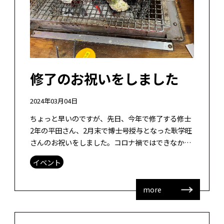
修了のお祝いをしました
2024年03月04日
ちょっと早いのですが、先日、今年で修了する修士
2年の平田さん、2月末で博士号授与となった耿学旺
さんのお祝いをしました。コロナ禍ではできなかっ
たですが、シーズン的にやはりここはカキ小屋でし
イベント
ょう！ということで、カキ小屋でお祝 […]
more