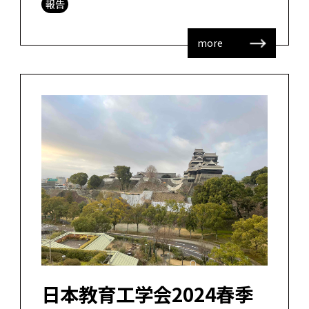
報告
加でもありました。全体を […]
more
日本教育工学会2024春季