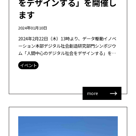
をデザインする」を開催し
ます
2024年01月10日
2024年2月22日（木）13時より、データ駆動イノベ
ーション本部デジタル社会創造研究部門シンポジウ
ム「人間中心のデジタル社会をデザインする」を開
催（ハイブリッド）することとなりました。基調講
イベント
演に京都芸術大学 教授で、ア […]
more