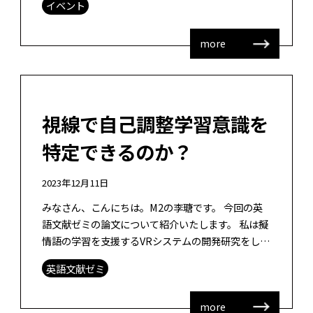
イベント
ムの開発、紙カードを組み合わせた […]
more
視線で自己調整学習意識を
特定できるのか？
2023年12月11日
みなさん、こんにちは。M2の李瑭です。 今回の英
語文献ゼミの論文について紹介いたします。 私は擬
情語の学習を支援するVRシステムの開発研究をして
いるのですが、ついこないだ形成的評価を終えまし
英語文献ゼミ
た。このシステムでは、VRヘッ […]
more