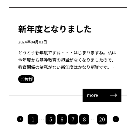
新年度となりました
2024年04月01日
とうとう新年度ですね・・・はじまりますね。私は
今年度から基幹教育の担当がなくなりましたので、
教育関係の業務がない新年度はかなり新鮮です。で
すが、やるべきことたくさんあり、デジタル社会創
ご挨拶
造に向けた研究会、活動などいろいろ考 […]
more
1
5
6
7
8
20
>
>
・・・
・・・