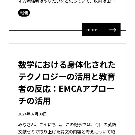
する勉強会はやりたいなと思っていて、以前は山田
研の特任助教 耿先生が学生時代にラグシーケンシャ
報告
ル分析の勉強会を行いました。今回 […]
more
数学における身体化された
テクノロジーの活用と教育
者の反応：EMCAアプロー
チの活用
2024年07月08日
みなさん、こんにちは。 この記事では、今回の英語
文献ゼミで取り上げた論文の内容と考えについて紹