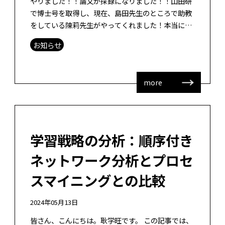
やりました！！論文が採録になりました！！山田研
で博士号を取得し、現在、島田先生のところで助教
をしている陳莉先生がやってくれました！本当にお
めでたい！！やりましたね。なかなか厳しい条件
お知らせ
で、時間もギリギリな中で乗り切りました […]
more
学習戦略の分析：順序付き
ネットワーク分析とプロセ
スマイニングとの比較
2024年05月13日
皆さん、こんにちは。耿学旺です。 この記事では、