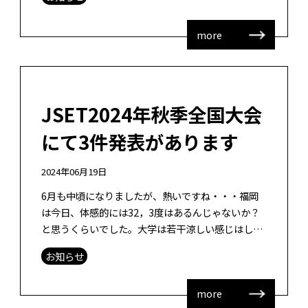
公立女子高校は県内ゼロへ」 専 […]
more
JSET2024年秋季全国大会
にて3件発表があります
2024年06月19日
6月も中頃になりましたが、熱いですね・・・福岡
は今日、体感的には32，3度はあるんじゃないか？
と思うくらいでした。大学は若干涼しい感じはしま
すが。梅雨を通り越して、夏到来な感じがします。
お知らせ
9月に日本教育工学会全国大会が東 […]
more