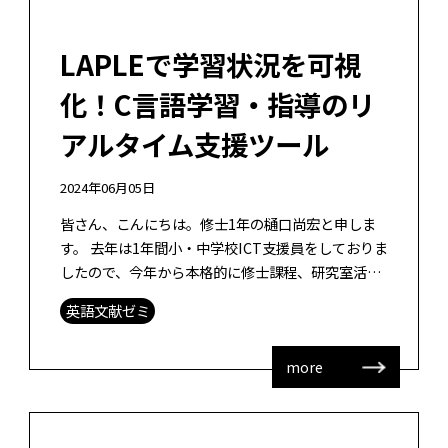
LAPLEで学習状況を可視
化！C言語学習・指導のリ
アルタイム支援ツール
2024年06月05日
皆さん、こんにちは。修士1年の樋口尚宏と申しま
す。 去年は1年間小・中学校ICT支援員をしておりま
したので、今年から本格的に修士課程、研究室活動
に参加することになります。どうぞよろしくお願い
英語文献ゼミ
いたします。私は授業において収 […]
more