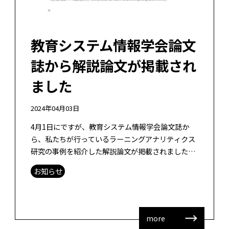
教育システム情報学会論文
誌から解説論文が掲載され
ました
2024年04月03日
4月1日にですが、教育システム情報学会論文誌か
ら、私たちが行っているラーニングアナリティクス
研究の事例を紹介した解説論文が掲載されました。
山田 政寛, 耿 学旺, 陳 莉 (2024). 効果的な学習環境改
お知らせ
善のためのエ […]
more