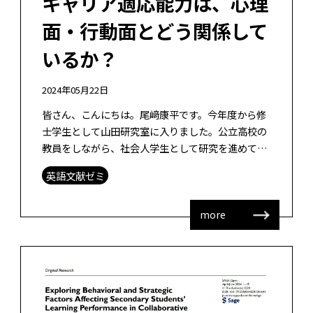
キャリア適応能力は、心理
面・行動面とどう関係して
いるか？
2024年05月22日
皆さん、こんにちは。尾﨑康平です。今年度から修
士学生として山田研究室に入りました。公立高校の
教員をしながら、社会人学生として研究を進めてい
きます。研究テーマとして、高校におけるキャリア
英語文献ゼミ
意識を喚起する探求学習のデザインにつ […]
more