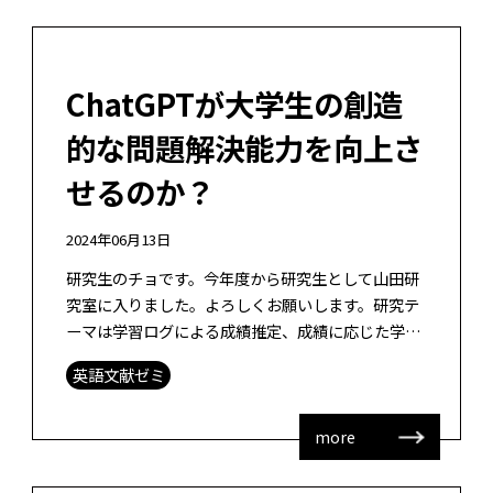
ChatGPTが大学生の創造
的な問題解決能力を向上さ
せるのか？
2024年06月13日
研究生のチョです。今年度から研究生として山田研
究室に入りました。よろしくお願いします。研究テ
ーマは学習ログによる成績推定、成績に応じた学習
支援を考えております。 今回の英語文献ゼミで読ん
英語文献ゼミ
だ論文とその感想について紹介します […]
more