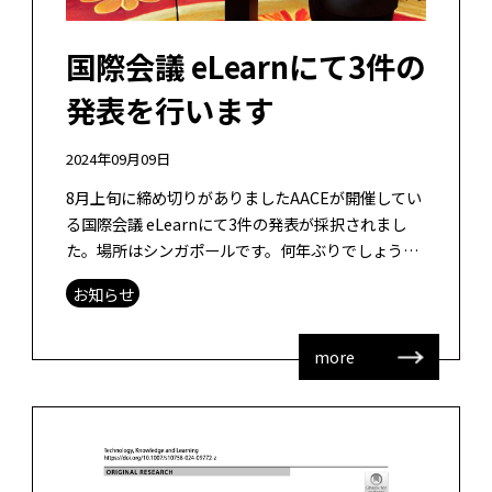
国際会議 eLearnにて3件の
発表を行います
2024年09月09日
8月上旬に締め切りがありましたAACEが開催してい
る国際会議 eLearnにて3件の発表が採択されまし
た。場所はシンガポールです。何年ぶりでしょう
か・・・以前、ICCEが開催された以来ですかね。懐
お知らせ
かしい。10年ぶりくらい […]
more