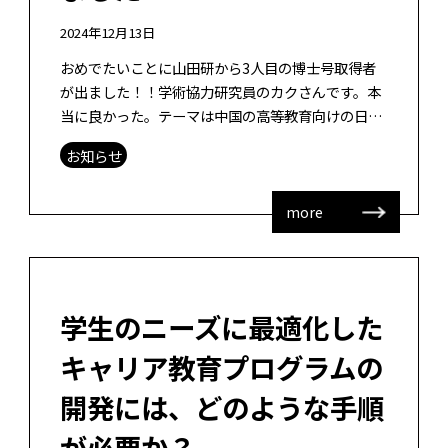
2024年12月13日
おめでたいことに山田研から3人目の博士号取得者
が出ました！！学術協力研究員のカクさんです。本
当に良かった。テーマは中国の高等教育向けの日本
語CLIL授業のデザイン研究です。中国にて3回の実
お知らせ
践を行い、1回目はCLILではな […]
more
学生のニーズに最適化した
キャリア教育プログラムの
開発には、どのような手順
が必要か？