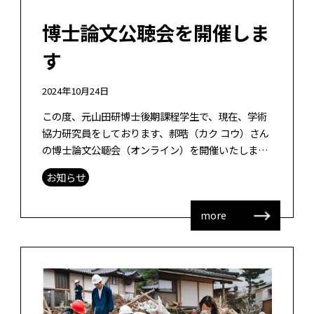
博士論文公聴会を開催しま
す
2024年10月24日
この度、元山田研博士後期課程学生で、現在、学術
協力研究員をしております、郝晧（カク コウ）さん
の博士論文公聴会（オンライン）を開催いたしま
す。カクさんは中国における日本語教育について、
お知らせ
講義中心の詰め込み型教育になっている […]
more