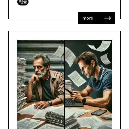
報告
と時差は1時間、6、7時間く […]
more