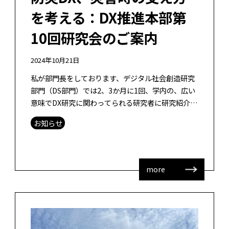
を考える：DX推進本部第
10回研究会のご案内
2024年10月21日
私が部門長をしております、デジタル社会創造研究
部門（DS部門）では2、3か月に1回、学内の、広い
意味でDX研究に関わってられる研究者に研究紹介を
していただいております。2025年1月22日（水曜
お知らせ
日）10時〜12時に、節目 […]
more