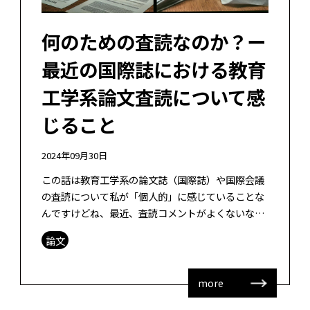
何のための査読なのか？ー
最近の国際誌における教育
工学系論文査読について感
じること
2024年09月30日
この話は教育工学系の論文誌（国際誌）や国際会議
の査読について私が「個人的」に感じていることな
んですけどね、最近、査読コメントがよくないなと
思うことが増えました。私が見ている範囲の話だけ
論文
かもしれませんけどね。国内は最近はよ […]
more