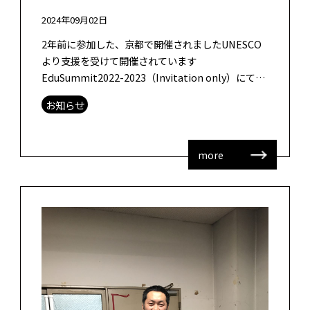
2024年09月02日
2年前に参加した、京都で開催されましたUNESCO
より支援を受けて開催されています
EduSummit2022-2023（Invitation only）にて議
論し、研究活動した内容が論文として、
お知らせ
Technology, K […]
more