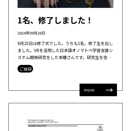
1名、修了しました！
2024年09月26日
9月25日は修了式でした。うちも1名、修了生を出し
ました。VRを活用した日本語オノマトペ学習支援シ
ステム開発研究をした李瑭さんです。研究生を含め
て、3年間、よくがんばりました。学部時代はグラ
ご挨拶
フィックのモデリングに関する研 […]
more