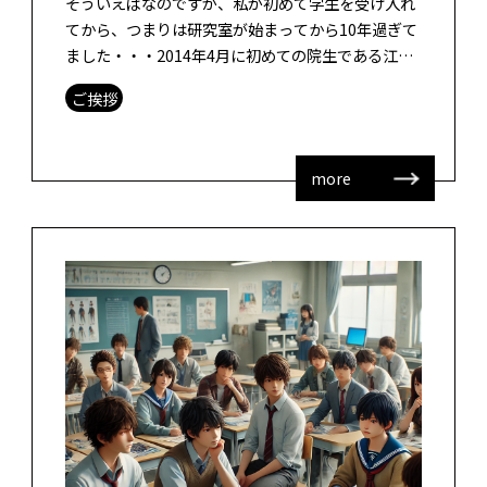
そういえばなのですが、私が初めて学生を受け入れ
てから、つまりは研究室が始まってから10年過ぎて
ました・・・2014年4月に初めての院生である江藤
さん（現在、福岡市立小学校の養護教員をしなが
ご挨拶
ら、佐賀大学医学系大学院の博士後 […]
more