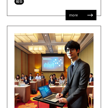
報告
あ・・・ キャンパスに入ると、久しぶ […]
more