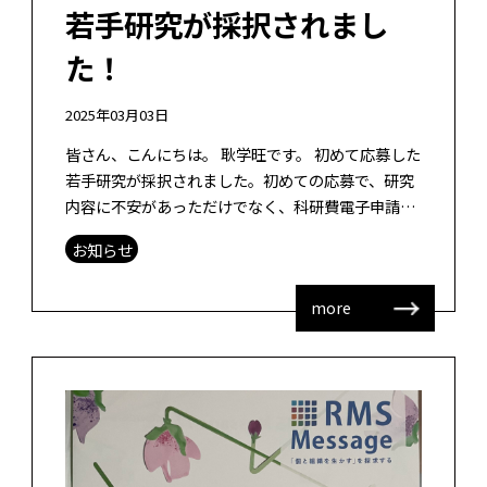
若手研究が採択されまし
た！
2025年03月03日
皆さん、こんにちは。 耿学旺です。 初めて応募した
若手研究が採択されました。初めての応募で、研究
内容に不安があっただけでなく、科研費電子申請シ
ステムの操作にも慣れておらず、提出できるかどう
お知らせ
かさえ心配していました。タイトル […]
more