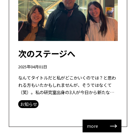
次のステージへ
2025年04月01日
なんてタイトルだと私がどこかいくのでは？と思わ
れる方もいたかもしれませんが、そうではなくて
（笑）。私の研究室出身の3人が今日から新たなス
テージへ進みます。 まず、山田研の1期生で、福岡
お知らせ
市の養護教員だった江藤真美子さんが西 […]
more