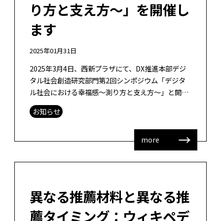
り方と支え方〜」を開催し
ます
2025年01月31日
2025年3月4日、西新プラザにて、DX推進本部デジ
タル社会創造研究部門第2回シンポジウム「デジタ
ル社会における幸福感〜測り方と支え方〜」と開催
致します。基調講演に本学工学研究院主幹教授で、
お知らせ
都市計画センター長であります馬 […]
more
異なる推薦材料と異なる推
薦タイミング：ウィキペデ