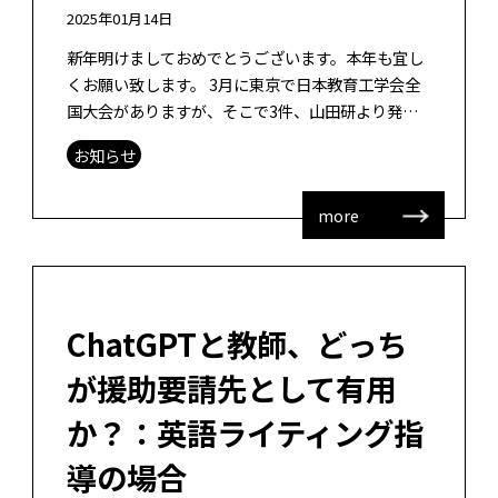
2025年01月14日
新年明けましておめでとうございます。本年も宜し
くお願い致します。 3月に東京で日本教育工学会全
国大会がありますが、そこで3件、山田研より発表
致します。 ・尾﨑康平・耿学旺・山田政寛, 高校生
お知らせ
のキャリア自己調整能力に関する […]
more
ChatGPTと教師、どっち
が援助要請先として有用
か？：英語ライティング指
導の場合