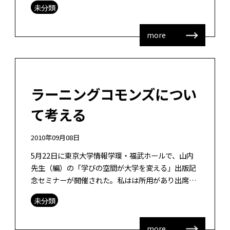
未分類
た・・・ Yamada, […]
more
ラーニングコモンズについ
て考える
2010年09月08日
5月22日に東京大学情報学環・福武ホールで、山内
先生（編）の「学びの空間が大学を変える」出版記
念セミナーが開催された。私はは所用があり出席で
きなかった。とても残念！行きたかったなあ。 学び
未分類
の空間が大学を変える 出版記念セ […]
more