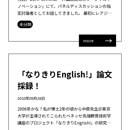
ノベーション」にて、パネルディスカッションの指
定討論者としてお話してきました。 最初にレアジョ
ブの加藤さん、Lang-8の喜さんのご講演がありまし
未分類
た。レアジョブの加 […]
more
「なりきりEnglish!」論文
採録！
2010年09月28日
2006年かな？私が博士2年の頃から中原先生＠東京
大学が主導されてこられたベネッセ先端教育技術学
講座のプロジェクト「なりきりEnglish!」の研究成
果がやっと論文となりました。採録です。長かっ