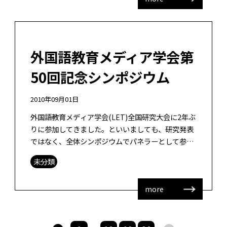
外国語教育メディア学会第
50回記念シンポジウム
2010年09月01日
外国語教育メディア学会(LET)全国研究大会に2年ぶ
りに参加してきました。といいましても、研究発表
ではなく、全体シンポジウムでパネラーとして参加
してきました。場所は横浜サイエンスフロンティア
未分類
高等学校という、市立の高等学校 […]
more