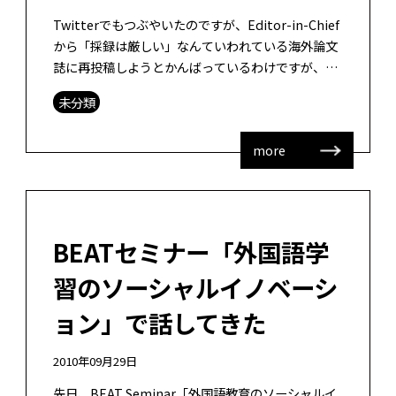
Twitterでもつぶやいたのですが、Editor-in-Chief
から「採録は厳しい」なんていわれている海外論文
誌に再投稿しようとかんばっているわけですが、そ
のためにちょっと読んでいた論文で、なんか聞いた
未分類
ことある知見だ […]
more
BEATセミナー「外国語学
習のソーシャルイノベーシ
ョン」で話してきた
2010年09月29日
先日、BEAT Seminar「外国語教育のソーシャルイ