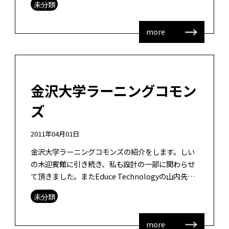
未分類
の修士学生から進路について相談を受け […]
more
金沢大学ラーニングコモン
ズ
2011年04月01日
金沢大学ラーニングコモンズの紹介をします。しい
の木迎賓館に引き続き、私も設計の一部に関わらせ
て頂きました。またEduce Technologyの山内先生
＠東京大学にもコンセプトとゾーニングでお世話に
未分類
なりました。ありがとう […]
more