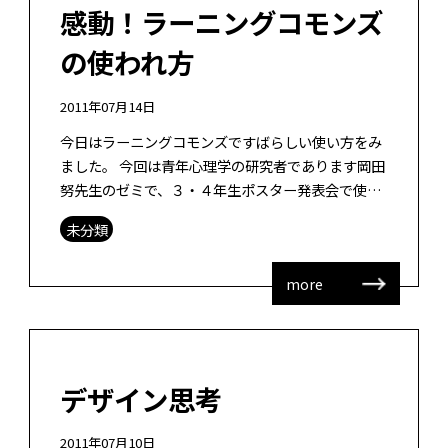
感動！ラーニングコモンズ
の使われ方
2011年07月14日
今日はラーニングコモンズですばらしい使い方をみ
ました。 今回は青年心理学の研究者であります岡田
努先生のゼミで、３・４年生ポスター発表会で使わ
れていました。50名と書いてあったので、どんなこ
未分類
とになっているのだろう？と思って […]
more
デザイン思考
2011年07月10日