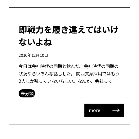
即戦力を履き違えてはいけ
ないよね
2010年12月10日
今日は会社時代の同期と飲んだ。会社時代の同期の
状況やらいろんな話しした。 関西文系採用ではもう
2人しか残っていないらしい。なんか、会社って社
員の意識としてもずっといるという意識ではないこ
未分類
とを痛感した。 昨今、大学教育側で […]
more