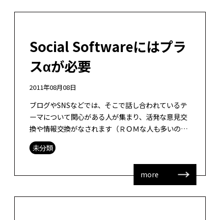
Social Softwareにはプラ
スαが必要
2011年08月08日
ブログやSNSなどでは、そこで話し合われているテ
ーマについて関心がある人が集まり、活発な意見交
換や情報交換がなされます（ＲＯＭな人も多いのも
事実ではありますが）。その場でのインタラクショ
未分類
ンに注目して、教育利用を考える人も […]
more