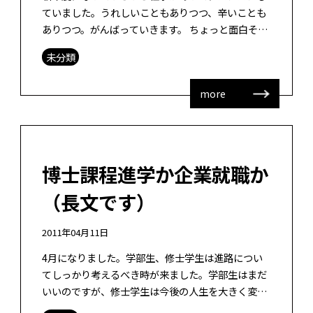
ていました。うれしいこともありつつ、辛いことも
ありつつ。がんばっていきます。 ちょっと面白そう
な雑誌があったので、読んでみました。TRANSIT
未分類
SORA 特別編集号 特集： […]
more
博士課程進学か企業就職か
（長文です）
2011年04月11日
4月になりました。学部生、修士学生は進路につい
てしっかり考えるべき時が来ました。学部生はまだ
いいのですが、修士学生は今後の人生を大きく変え
る分岐点にいることは間違ないです。最近、某大学