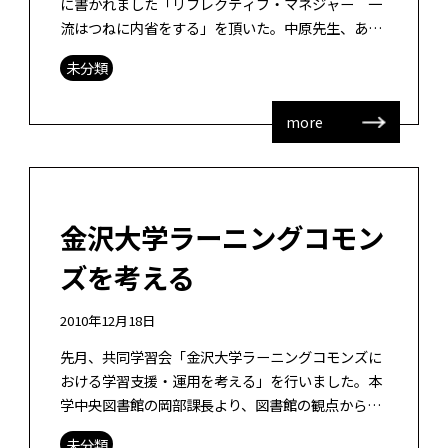
に書かれました「リフレクティブ・マネジャー 一
流はつねに内省をする」を頂いた。中原先生、あり
がとうございました。 内容としては企業内教育に何
未分類
かしらで関わっている方に向けられた […]
more
金沢大学ラーニングコモン
ズを考える
2010年12月18日
先月、共同学習会「金沢大学ラーニングコモンズに
おける学習支援・運用を考える」を行いました。本
学中央図書館の岡部課長より、図書館の観点から見
たラーニングコモンズに至るまで歴史、インフォメ
未分類