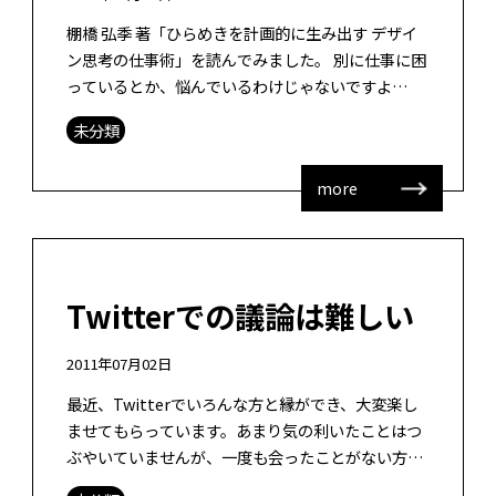
棚橋 弘季 著「ひらめきを計画的に生み出す デザイ
ン思考の仕事術」を読んでみました。 別に仕事に困
っているとか、悩んでいるわけじゃないですよ
（笑）「デザイン思考」ってなんだろう？と思っ
未分類
て、読んでみたということです。最近、 […]
more
Twitterでの議論は難しい
2011年07月02日
最近、Twitterでいろんな方と縁ができ、大変楽し
ませてもらっています。あまり気の利いたことはつ
ぶやいていませんが、一度も会ったことがない方と
意見交換ができるのはうれしいことですね。 しか