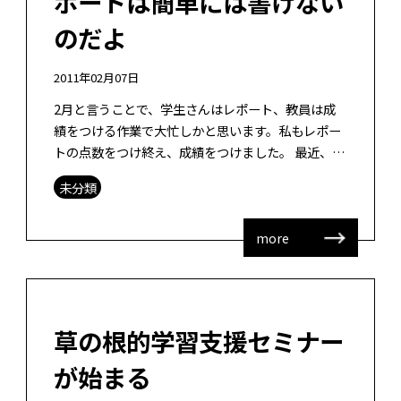
ポートは簡単には書けない
のだよ
2011年02月07日
2月と言うことで、学生さんはレポート、教員は成
績をつける作業で大忙しかと思います。私もレポー
トの点数をつけ終え、成績をつけました。 最近、い
ろんな大学でレポートの書き方について、初学者ゼ
未分類
ミやちょっとした講座を開いて教えて […]
more
草の根的学習支援セミナー
が始まる