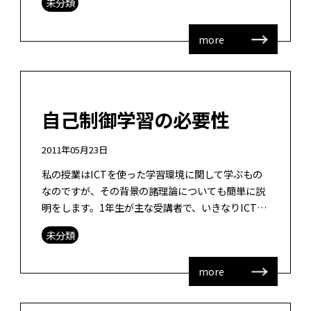
未分類
し、ちょっと同時に困ったことも […]
more
自己制御学習の必要性
2011年05月23日
私の授業はICTを使った学習環境に関して学ぶもの
なのですが、その背景の諸理論についても簡単に説
明をします。1年生が主な受講者で、いきなりICTと
学習のからみを説明してもわからないので、受講者
未分類
の過去の学習経験を振り返っても […]
more