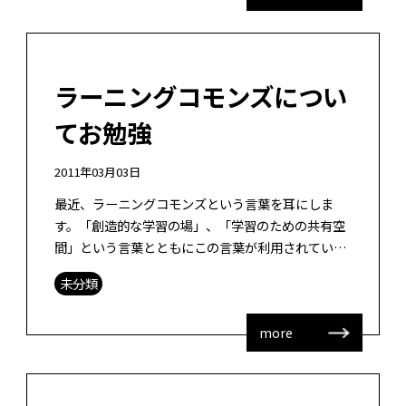
ラーニングコモンズについ
てお勉強
2011年03月03日
最近、ラーニングコモンズという言葉を耳にしま
す。「創造的な学習の場」、「学習のための共有空
間」という言葉とともにこの言葉が利用されている
ようです。 このラーニングコモンズという言葉が出
未分類
てくる前には図書館におけるインフォメ […]
more