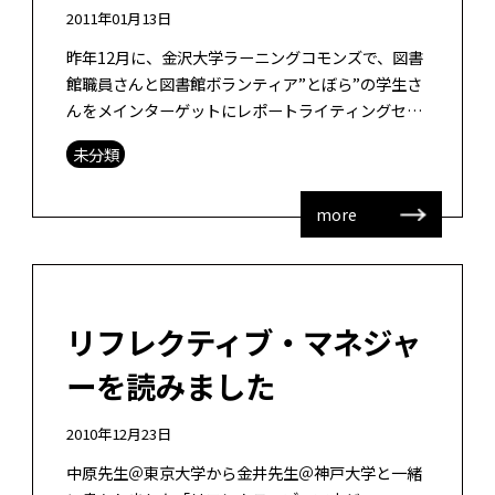
2011年01月13日
昨年12月に、金沢大学ラーニングコモンズで、図書
館職員さんと図書館ボランティア”とぼら”の学生さ
んをメインターゲットにレポートライティングセミ
ナーを開催しました。用語のチョイスなどは私は教
未分類
えること […]
more
リフレクティブ・マネジャ
ーを読みました
2010年12月23日
中原先生＠東京大学から金井先生＠神戸大学と一緒