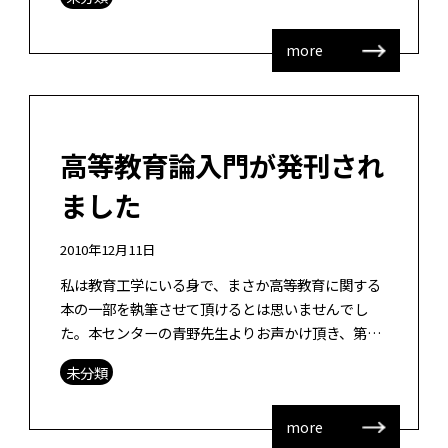
ーションコモンズからラーニングコモン […]
more
高等教育論入門が発刊され
ました
2010年12月11日
私は教育工学にいる身で、まさか高等教育に関する
本の一部を執筆させて頂けるとは思いませんでし
た。本センターの青野先生よりお声かけ頂き、第18
章 高等教育の国際化とeラーニングの執筆を担当致
未分類
しました。ありがとうございました。 […]
more