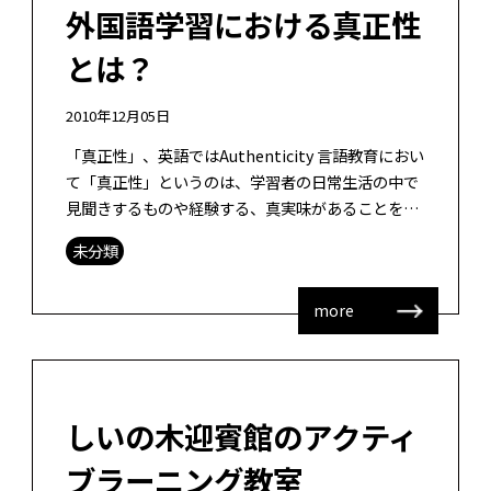
外国語学習における真正性
とは？
2010年12月05日
「真正性」、英語ではAuthenticity 言語教育におい
て「真正性」というのは、学習者の日常生活の中で
見聞きするものや経験する、真実味があることを意
味します。例えば、地下鉄の駅の放送をそのまま日
未分類
本語教育の教材にするこ […]
more
しいの木迎賓館のアクティ
ブラーニング教室