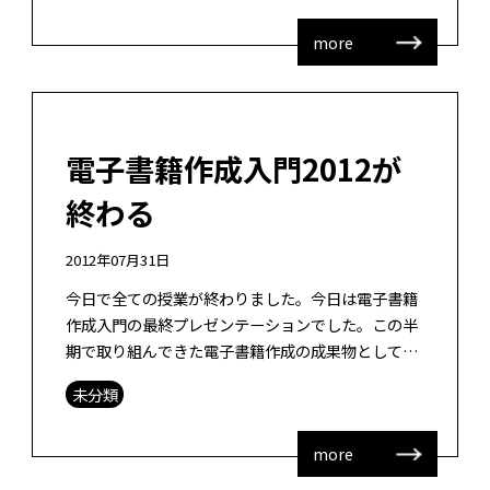
more
電子書籍作成入門2012が
終わる
2012年07月31日
今日で全ての授業が終わりました。今日は電子書籍
作成入門の最終プレゼンテーションでした。この半
期で取り組んできた電子書籍作成の成果物として電
子書籍を紹介しつつ、作成背景について説明し、最
未分類
後に感想を述べてもらうというものです […]
more