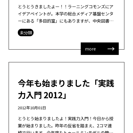
とうとうきましたよー！！ラーニングコモンズにア
イデアペイントが。本学の総合メディア基盤センタ
ーにある「多目的室」にもありますが、中央図書館
のラーニングコモンズにもできました！！壁一面、
未分類
これでホワイトボードとなりました。学 […]
more
今年も始まりました「実践
力入門 2012」
2012年10月01日
とうとう始まりましたよ！実践力入門！今日から授
業が始まりました。昨年の反省を踏まえ、2コマ連
続で行います。今年度もトゥールミンモデルの簡易