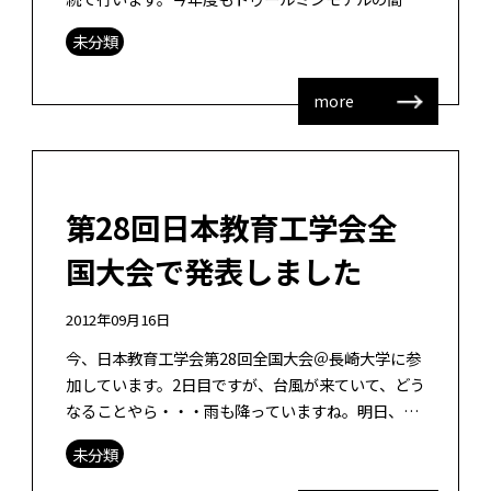
版とされる三角ロジックの基本から学び、ディスカ
未分類
ッショングループを仮想日本政府とした […]
more
第28回日本教育工学会全
国大会で発表しました
2012年09月16日
今、日本教育工学会第28回全国大会＠長崎大学に参
加しています。2日目ですが、台風が来ていて、どう
なることやら・・・雨も降っていますね。明日、ど
うするのか・・・飛行機の欠航も今も出てきている
未分類
ようです。 今回、私はソーシャル […]