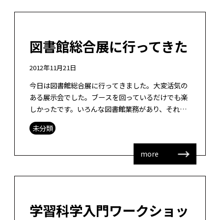
図書館総合展に行ってきた
2012年11月21日
今日は図書館総合展に行ってきました。大変活気の
ある展示会でした。ブースを回っているだけでも楽
しかったです。いろんな図書館業務があり、それぞ
れにソリューションってあるんだなと実感しまし
未分類
た。私たちが普段、あまり意識していない […]
more
学習科学入門ワークショッ