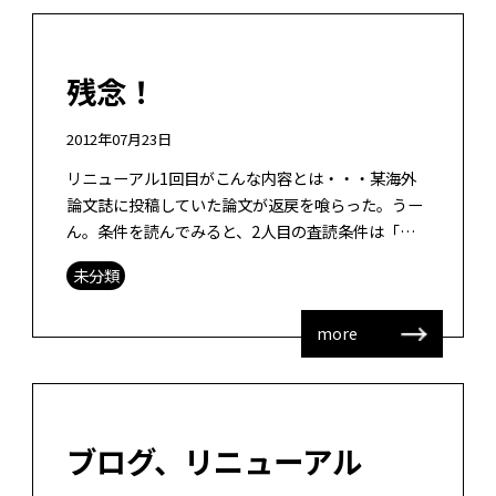
残念！
2012年07月23日
リニューアル1回目がこんな内容とは・・・某海外
論文誌に投稿していた論文が返戻を喰らった。うー
ん。条件を読んでみると、2人目の査読条件は「そ
っか・・・」と思えるのだが、1人目はこちらが立
未分類
てたResearch Questio […]
more
ブログ、リニューアル