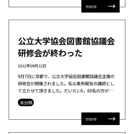
more
公立大学協会図書館協議会
研修会が終わった
2012年09月12日
9月7日に京都で、公立大学協会図書館協議会主催の
研修会が開催されました。私も事例報告の講師とし
て立たせて頂きました。だいたい5，60名の方がい
らしたでしょうか。北は北海道、南は沖縄まで公立
未分類
大学の図書館職員さん、教員の方が […]
more