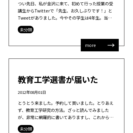
つい先日、私が金沢に来て、初めて行った授業の受
講生からTwitterで「先生、お久しぶりです！」と
Tweetがありました。今やその学生は4年生。当
時、彼は1年生。時間が経つのはとても早いです。
未分類
こちらへ来て、4年か。 以前 […]
more
教育工学選書が届いた
2012年08月01日
とうとう来ました。予約して買いました。とりあえ
ず、教育工学研究の方法。ざっと読んでみました
が、非常に網羅的に書いてありますし、これから教
育工学の分野を勉強しようと思っている修士学生さ
未分類
んや他分野から教育工学の研究をしようと […]