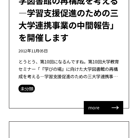
学図書館の再構成を考える
―学習支援促進のための三
大学連携事業の中間報告」
を開催します
2012年11月05日
とうとう、第10回になるんですね。第10回大学教育
セミナー「『学びの場』に向けた大学図書館の再構
成を考える―学習支援促進のための三大学連携事業
の中間報告」を12月8日（土曜日）13時から開催し
未分類
ます。文部科学省の平成22年 […]
more