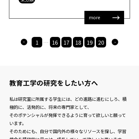
図書館全体として、教育・学習にどう寄 […]
more
1
16
17
18
19
20
>
>
・・・
教育工学の研究をしたい方へ
私は研究室に所属する学生には、どの進路に進むにしろ、積
極的に、活発的に、将来の専門家として、
そのポテンシャルが発揮できるように育って欲しいと願って
います。
そのためにも、自分で国内外の様々なリソースを探し、学習