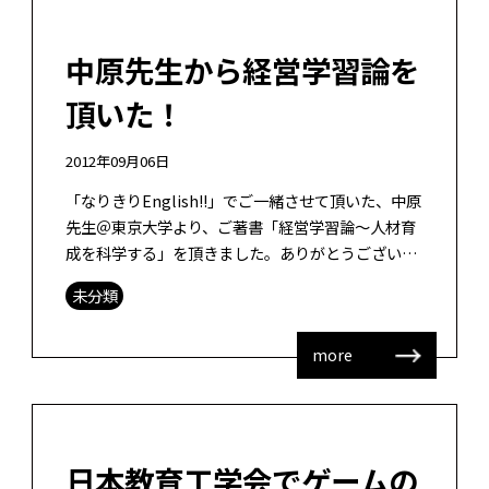
中原先生から経営学習論を
頂いた！
2012年09月06日
「なりきりEnglish!!」でご一緒させて頂いた、中原
先生＠東京大学より、ご著書「経営学習論～人材育
成を科学する」を頂きました。ありがとうございま
した。 中原さんが企業内人材育成の分野でご研究を
未分類
されて、一区切りという意 […]
more
日本教育工学会でゲームの