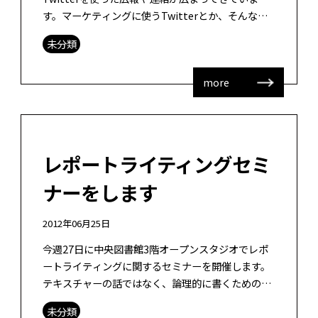
す。マーケティングに使うTwitterとか、そんなノ
ウハウ本みたいなものまで現れています。Twitter
未分類
と連動したWebページ […]
more
レポートライティングセミ
ナーをします
2012年06月25日
今週27日に中央図書館3階オープンスタジオでレポ
ートライティングに関するセミナーを開催します。
テキスチャーの話ではなく、論理的に書くための基
本的な考え方についてお勉強してもらいたいと思っ
未分類
ています。具体的には三角ロジック […]