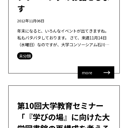
す
2012年11月06日
年末になると、いろんなイベントが出てきますね。
私もバタバタしております。 さて、来週11月14日
（水曜日）なのですが、大学コンソーシアム石川
FD・SD研修会にて、ソーシャルメディアでアクテ
未分類
ィブラーニングの支援をすることに […]
more
第10回大学教育セミナー
「『学びの場』に向けた大