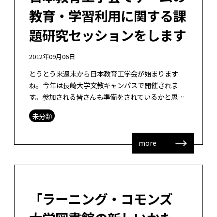
教育・学習利用に関する課
題研究セッションをします
2012年09月06日
とうとう来週末から日本教育工学会が始まります
ね。今年は長崎大学文教キャンパスで開催されま
す。参加される皆さんも準備をされているかと思い
ます。 早いもので、大会企画委員会の委員を務めて
未分類
4年目、最終年になります。私が大会企画 […]
more
「ラーニング・コモンズ