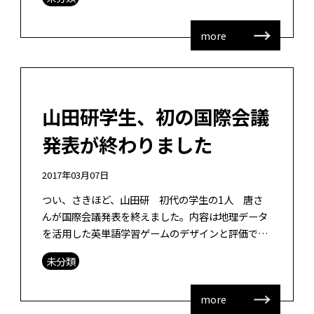
ィグリーという学生です。もう1人 […]
more
山田研学生、初の国際会議
発表が終わりました
2017年03月07日
つい、さきほど、山田研 初代の学生の1人 唐さ
んが国際会議発表を終えました。内容は地理データ
を活用した英単語学習ゲームのデザインと評価で、
今回は英単語の能力評価も含めたものになっていま
未分類
す。SITE 2017にてFull […]
more