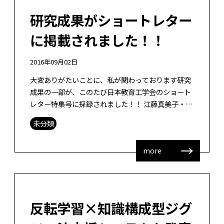
研究成果がショートレター
に掲載されました！！
2016年09月02日
大変ありがたいことに、私が関わっております研究
成果の一部が、このたび日本教育工学会のショート
レター特集号に採録されました！！ 江藤真美子・井
上功一・山田政寛 (印刷中) 高等学校における知識構
未分類
成型ジグソー法を取り入れたヘ […]
more
反転学習×知識構成型ジグ