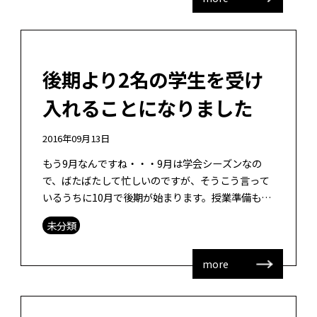
後期より2名の学生を受け
入れることになりました
2016年09月13日
もう9月なんですね・・・9月は学会シーズンなの
で、ばたばたして忙しいのですが、そうこう言って
いるうちに10月で後期が始まります。授業準備も進
めていかないといけません。がんばらないとな。 10
未分類
月からは修士学生1名と研究生1 […]
more