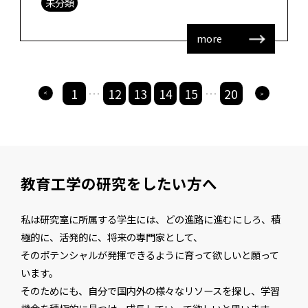
未分類
度CELDA 2015でBest P […]
more
1
12
13
14
15
20
>
>
・・・
・・・
教育工学の研究をしたい方へ
私は研究室に所属する学生には、どの進路に進むにしろ、積
極的に、活発的に、将来の専門家として、
そのポテンシャルが発揮できるように育って欲しいと願って
います。
そのためにも、自分で国内外の様々なリソースを探し、学習