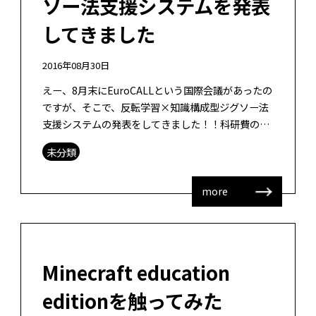
ソー法支援システムを発表
してきました
2016年08月30日
えー、8月末にEuroCALLという国際会議があったの
ですが、そこで、反転学習×知識構成型ジグソー法
支援システムの発表をしてきました！！科研費の成
果として、具体的なシステムとして、見せることが
未分類
できて、うれしいです。熊本大 […]
more
Minecraft education
editionを触ってみた