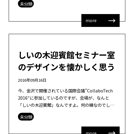
未分類
に向けて、図書館員の育成に興味がある […]
more
しいの木迎賓館セミナー室
のデザインを懐かしく思う
2016年09月16日
今、金沢で開催されている国際会議”CollaboTech
2016″に参加しているのですが、会場が、なんと
「しいの木迎賓館」なんですよ。何の縁なのでしょ
うか・・・私が一部デザインした教室がここには
未分類
[…]
more