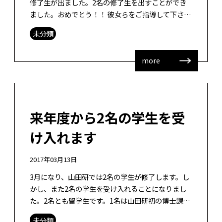
修了生が出ました。2名の修了生を出すことができ
ました。おめでとう！！ 彼女らをご指導して下さっ
た副指導の先生方、専攻の先生方、1名の修了生に
未分類
ついては小学校の先生、糸島高校の […]
more
来年度から2名の学生を受
け入れます
2017年03月13日
3月になり、山田研では2名の学生が修了します。し
かし、また2名の学生を受け入れることになりまし
た。2名とも留学生です。1名は山田研初の博士課程
学生になります。学部は日本の大学とのデュアルデ
未分類