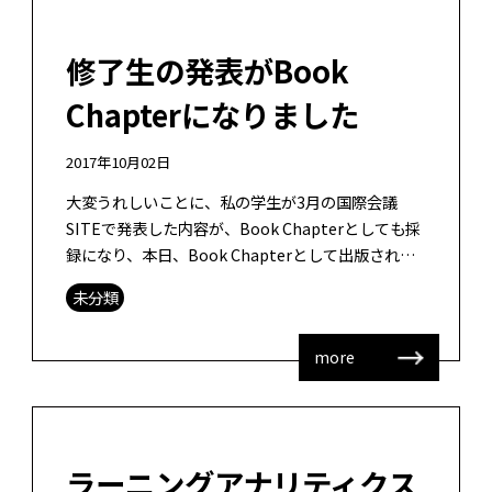
修了生の発表がBook
Chapterになりました
2017年10月02日
大変うれしいことに、私の学生が3月の国際会議
SITEで発表した内容が、Book Chapterとしても採
録になり、本日、Book Chapterとして出版された
との連絡を受けました。地理データを用いた英単語
未分類
学習のデザイン […]
more
ラーニングアナリティクス