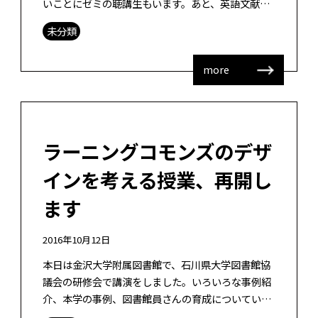
いことにゼミの聴講生もいます。あと、英語文献ゼ
ミについては、他の研究室からの学生もいて、非常
未分類
に積極的な議論がなされています。 なの […]
more
ラーニングコモンズのデザ
インを考える授業、再開し
ます
2016年10月12日
本日は金沢大学附属図書館で、石川県大学図書館協
議会の研修会で講演をしました。いろいろな事例紹
介、本学の事例、図書館員さんの育成についていろ
いろ話してきました。今、私は、学習支援サービス