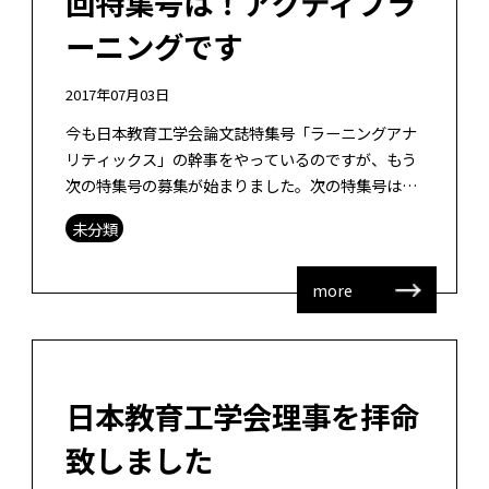
回特集号は！アクティブラ
ーニングです
2017年07月03日
今も日本教育工学会論文誌特集号「ラーニングアナ
リティックス」の幹事をやっているのですが、もう
次の特集号の募集が始まりました。次の特集号はア
クティブラーニングです。松田先生＠首都大学東京
未分類
を委員長に、幹事として、大山先生＠大 […]
more
日本教育工学会理事を拝命
致しました