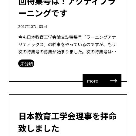
回特集号は！アクティブラ
ーニングです
2017年07月03日
今も日本教育工学会論文誌特集号「ラーニングアナ
リティックス」の幹事をやっているのですが、もう
次の特集号の募集が始まりました。次の特集号はア
クティブラーニングです。松田先生＠首都大学東京
未分類
を委員長に、幹事として、大山先生＠大 […]
more
日本教育工学会理事を拝命
致しました