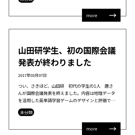
ィグリーという学生です。もう1人 […]
more
山田研学生、初の国際会議
発表が終わりました
2017年03月07日
つい、さきほど、山田研 初代の学生の1人 唐さ
んが国際会議発表を終えました。内容は地理データ
を活用した英単語学習ゲームのデザインと評価で、
今回は英単語の能力評価も含めたものになっていま
未分類
す。SITE 2017にてFull […]
more