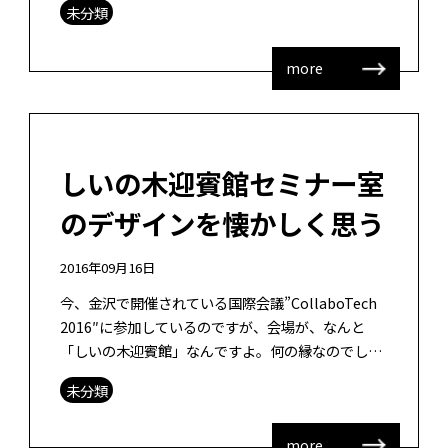
未分類
に向けて、図書館員の育成に興味がある […]
more
しいの木迎賓館セミナー室
のデザインを懐かしく思う
2016年09月16日
今、金沢で開催されている国際会議”CollaboTech
2016″に参加しているのですが、会場が、なんと
「しいの木迎賓館」なんですよ。何の縁なのでしょ
うか・・・私が一部デザインした教室がここには
未分類
[…]
more