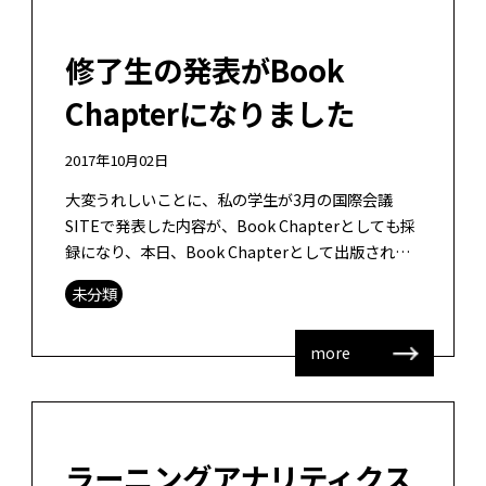
修了生の発表がBook
Chapterになりました
2017年10月02日
大変うれしいことに、私の学生が3月の国際会議
SITEで発表した内容が、Book Chapterとしても採
録になり、本日、Book Chapterとして出版された
との連絡を受けました。地理データを用いた英単語
未分類
学習のデザイン […]
more
ラーニングアナリティクス