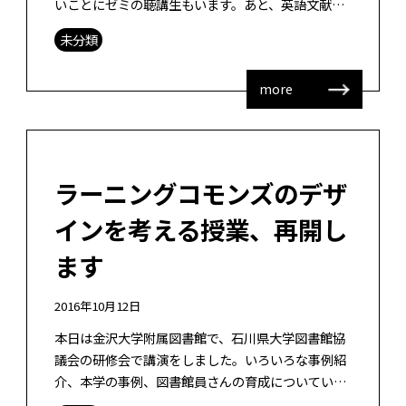
いことにゼミの聴講生もいます。あと、英語文献ゼ
ミについては、他の研究室からの学生もいて、非常
未分類
に積極的な議論がなされています。 なの […]
more
ラーニングコモンズのデザ
インを考える授業、再開し
ます
2016年10月12日
本日は金沢大学附属図書館で、石川県大学図書館協
議会の研修会で講演をしました。いろいろな事例紹
介、本学の事例、図書館員さんの育成についていろ
いろ話してきました。今、私は、学習支援サービス