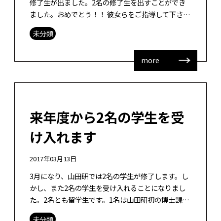
修了生が出ました。2名の修了生を出すことができ
ました。おめでとう！！ 彼女らをご指導して下さっ
た副指導の先生方、専攻の先生方、1名の修了生に
未分類
ついては小学校の先生、糸島高校の […]
more
来年度から2名の学生を受
け入れます
2017年03月13日
3月になり、山田研では2名の学生が修了します。し
かし、また2名の学生を受け入れることになりまし
た。2名とも留学生です。1名は山田研初の博士課程
学生になります。学部は日本の大学とのデュアルデ
未分類