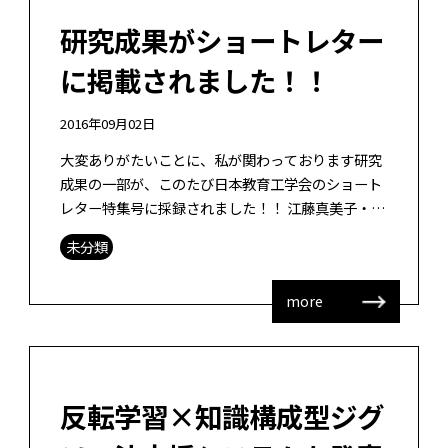
研究成果がショートレター
に掲載されました！！
2016年09月02日
大変ありがたいことに、私が関わっております研究
成果の一部が、このたび日本教育工学会のショート
レター特集号に採録されました！！ 江藤真美子・井
上功一・山田政寛 (印刷中) 高等学校における知識構
未分類
成型ジグソー法を取り入れたヘ […]
more
反転学習×知識構成型ジグ