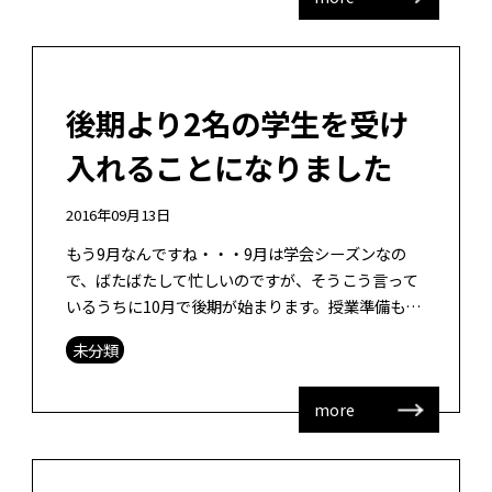
後期より2名の学生を受け
入れることになりました
2016年09月13日
もう9月なんですね・・・9月は学会シーズンなの
で、ばたばたして忙しいのですが、そうこう言って
いるうちに10月で後期が始まります。授業準備も進
めていかないといけません。がんばらないとな。 10
未分類
月からは修士学生1名と研究生1 […]
more