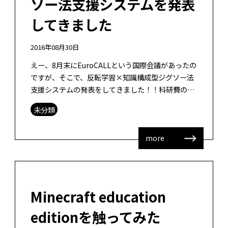
ソー法支援システムを発表
してきました
2016年08月30日
えー、8月末にEuroCALLという国際会議があったの
ですが、そこで、反転学習×知識構成型ジグソー法
支援システムの発表をしてきました！！科研費の成
果として、具体的なシステムとして、見せることが
未分類
できて、うれしいです。熊本大 […]
more
Minecraft education
editionを触ってみた