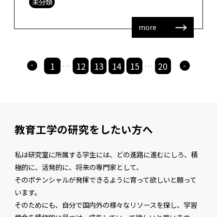
未分類
度CELDA 2015でBest P […]
more
1
12
13
14
15
20
>
>
・・・
・・・
教育工学の研究をしたい方へ
私は研究室に所属する学生には、どの進路に進むにしろ、積
極的に、活発的に、将来の専門家として、
そのポテンシャルが発揮できるように育って欲しいと願って
います。
そのためにも、自分で国内外の様々なリソースを探し、学習