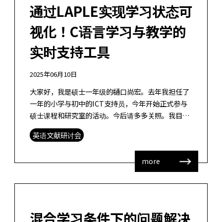
通过LAPLE实现学习状态可
视化！C语言学习与教学的
实时支持工具
2025年06月10日
大家好，我是硕士一年级的樋口尚宏。去年我担任了
一年的小学与初中的ICT支持员，今年开始正式参与
硕士课程和研究室的活动。今后请多多关照。我目前
正在从事一个研究项目，旨在开发一个分析课堂学习
英语文献研讨会
日志并向教师反馈的系统。作为相关研 […]
more
混合学习条件下的问题解决