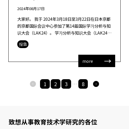
2024年08月17日
大家好。 我于 2024年3月18日至3月22日在日本京都
的京都国际会议中心参加了第14届国际学习分析与知
识大会（LAK24）。 学习分析与知识大会（LAK24）
是教育技术领域最重要的活动之一，涉及教育数据利
报告
用和系统开发 […]
more
1
2
3
8
>
>
・・・
致想从事教育技术学研究的各位